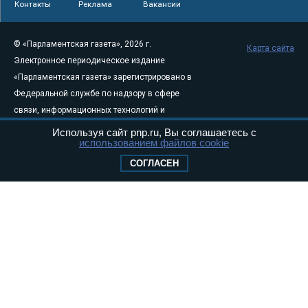
Контакты
Реклама
Вакансии
© «Парламентская газета», 2026 г.
Карта сайта
Электронное периодическое издание
«Парламентская газета» зарегистрировано в
Федеральной службе по надзору в сфере
связи, информационных технологий и
массовых коммуникаций (Роскомнадзор) 05
Используя сайт pnp.ru, Вы соглашаетесь с
использованием файлов cookie
августа 2011 года. 18+
Свидетельство о регистрации Эл № ФС77-
СОГЛАСЕН
46097
Учредитель — АНО «Парламентская газета»
Исполняющий обязанности главного
редактора — Абдуллаев М.Р.
Тел.: +7 (495) 637–69–79 E-mail:
pg@pnp.ru
«Парламентская газета» - официальное еженедельное издание
Федерального Собрания РФ. Издается с 1997 года. Учредители
газеты - Государственная Дума и Совет Федерации РФ. Официальный
публикатор федеральных конституционных законов, федеральных