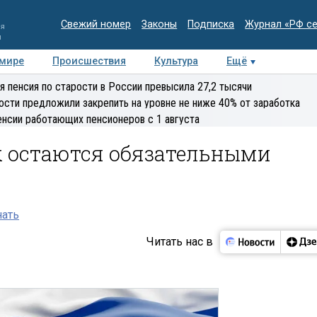
Свежий номер
Законы
Подписка
Журнал «РФ с
ия
и
 мире
Происшествия
Культура
Ещё
Медиацентр
Интервью
Колумнисты
Делова
я пенсия по старости в России превысила 27,2 тысячи
эксперт
ости предложили закрепить на уровне не ниже 40% от заработка
енсии работающих пенсионеров с 1 августа
х остаются обязательными
нать
Читать нас в