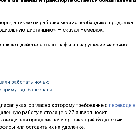
кже в магазинах и транспорте остаётся обязательным
спорте, а также на рабочих местах необходимо продолжат
социальную дистанцию», — сказал Немерюк.
одолжают действовать штрафы за нарушение масочно-
ешили работать ночью
в примут до 6 февраля
писал указ, согласно которому требование о
переводе н
алённую работу в столице c 27 января носит
уководители предприятий и организаций будут сами
офисы или оставить их на удалёнке.