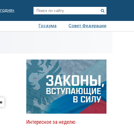
егодня»
Госдума
Совет Федерации
я
Авто
Недвижимость
Технологии
иза
Интересное за неделю