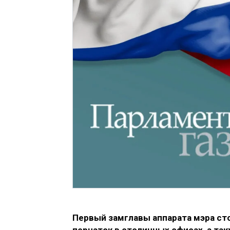
Первый замглавы аппарата мэра ст