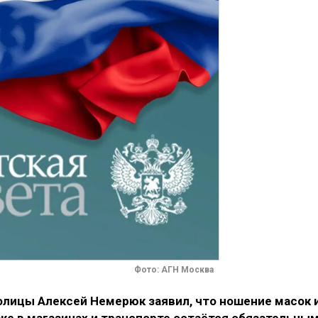
Фото: АГН Москва
олицы Алексей Немерюк заявил, что ношение масок 