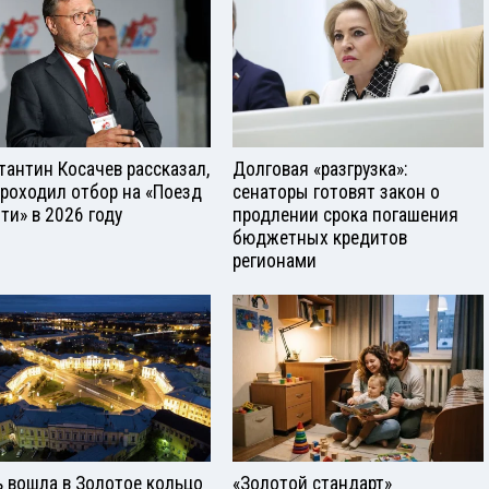
тантин Косачев рассказал,
Долговая «разгрузка»:
проходил отбор на «Поезд
сенаторы готовят закон о
ти» в 2026 году
продлении срока погашения
бюджетных кредитов
регионами
ь вошла в Золотое кольцо
«Золотой стандарт»