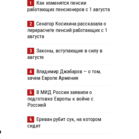
Как изменятся пенсии
1
работающих пенсионеров с 1 августа
Сенатор Косихина рассказала о
2
перерасчете пенсий работающих с 1
августа
Законы, вступающие в силу в
3
августе
Владимир Джабаров — о том,
4
зачем Европе Армения
В МИД России заявили о
5
подготовке Европы к войне с
Россией
Ереван рубит сук, на котором
6
сидит
и