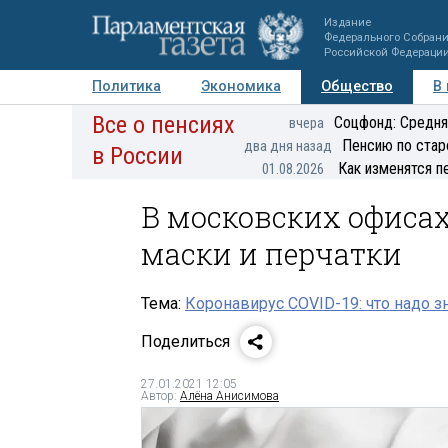
Издание
Федерального Собран
Российской Федераци
Политика
Экономика
Общество
В
Все о пенсиях
Фото
Авторы
Персоны
Мнения
Регионы
Соцфонд: Средня
вчера
Пенсию по стар
два дня назад
в России
Как изменятся п
01.08.2026
В московских офиса
маски и перчатки
Тема:
Коронавирус COVID-19: что надо з
Поделиться
27.01.2021 12:05
Автор:
Алёна Анисимова