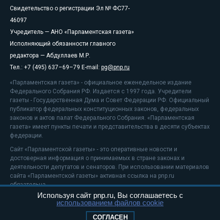
Свидетельство о регистрации Эл № ФС77-
46097
Учредитель — АНО «Парламентская газета»
Исполняющий обязанности главного
редактора — Абдуллаев М.Р.
Тел.: +7 (495) 637–69–79 E-mail:
pg@pnp.ru
«Парламентская газета» - официальное еженедельное издание
Федерального Собрания РФ. Издается с 1997 года. Учредители
газеты - Государственная Дума и Совет Федерации РФ. Официальный
публикатор федеральных конституционных законов, федеральных
законов и актов палат Федерального Собрания. «Парламентская
газета» имеет пункты печати и представительства в десяти субъектах
федерации.
Сайт «Парламентской газеты» - это оперативные новости и
достоверная информация о принимаемых в стране законах и
деятельности депутатов и сенаторов. При использовании материалов
сайта «Парламентской газеты» активная ссылка на pnp.ru
обязательна.
Используя сайт pnp.ru, Вы соглашаетесь с
На информационном ресурсе применяются
рекомендательные
использованием файлов cookie
технологии
Положение о защите персональных данных
СОГЛАСЕН