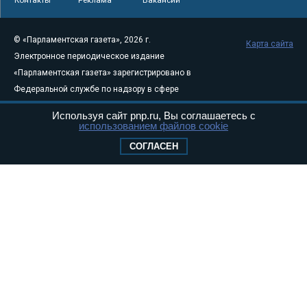
Контакты
Реклама
Вакансии
© «Парламентская газета», 2026 г.
Карта сайта
Электронное периодическое издание
«Парламентская газета» зарегистрировано в
Федеральной службе по надзору в сфере
связи, информационных технологий и
Используя сайт pnp.ru, Вы соглашаетесь с
массовых коммуникаций (Роскомнадзор) 05
использованием файлов cookie
августа 2011 года. 18+
СОГЛАСЕН
Свидетельство о регистрации Эл № ФС77-
46097
Учредитель — АНО «Парламентская газета»
Исполняющий обязанности главного
редактора — Абдуллаев М.Р.
Тел.: +7 (495) 637–69–79 E-mail:
pg@pnp.ru
«Парламентская газета» - официальное еженедельное издание
Федерального Собрания РФ. Издается с 1997 года. Учредители
газеты - Государственная Дума и Совет Федерации РФ. Официальный
публикатор федеральных конституционных законов, федеральных