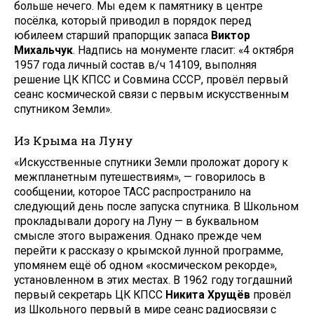
больше нечего. Мы едем к памятнику в центре
посёлка, который приводил в порядок перед
юбилеем старший прапорщик запаса
Виктор
Михальчук
. Надпись на монументе гласит: «4 октября
1957 года личный состав в/ч 14109, выполняя
решение ЦК КПСС и Совмина СССР, провёл первый
сеанс космической связи с первым искусственным
спутником Земли».
Из Крыма на Луну
«Искусственные спутники Земли проложат дорогу к
межпланетным путешествиям», — говорилось в
сообщении, которое ТАСС распространило на
следующий день после запуска спутника. В Школьном
прокладывали дорогу на Луну — в буквальном
смысле этого выражения. Однако прежде чем
перейти к рассказу о крымской лунной программе,
упомянем ещё об одном «космическом рекорде»,
установленном в этих местах. В 1962 году тогдашний
первый секретарь ЦК КПСС
Никита Хрущёв
провёл
из Школьного первый в мире сеанс радиосвязи с