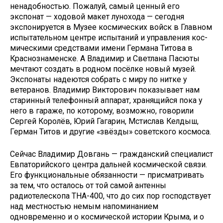
ненадобностью. Пожалуй, самый ценный его
экспонат — ходовой макет лунохода — сегодня
экспонируется в Музее космических войск в Главном
ис­пы­та­тель­ном центре испытаний и управления кос­
ми­чес­ки­ми средствами имени Германа Титова в
Краснознаменске. А Владимир и Светлана Пасюты
мечтают создать в родном посёлке новый музей.
Экспонаты надеются собрать с миру по нитке у
ветеранов. Владимир Викторович показывает нам
старинный телефонный аппарат, хранящийся пока у
него в гараже, по которому, возможно, говорили
Сергей Королёв, Юрий Гагарин, Мстислав Келдыш,
Герман Титов и другие «звёзды» советского космоса.
Сейчас Владимир Довгань — гражданский специалист
Евпаторийского центра дальней космической связи.
Его функциональные обязанности — присматривать
за тем, что осталось от той самой антенны
радиотелескопа ТНА-400, что до сих пор господствует
над местностью немым напоминанием
одновременно и о космической истории Крыма, и о