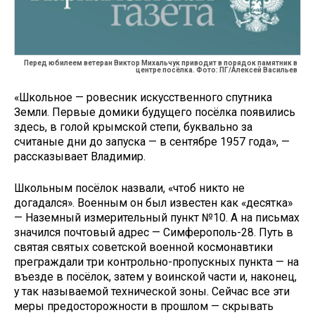
Перед юбилеем ветеран Виктор Михальчук приводит в порядок памятник в
центре посёлка. Фото: ПГ/Алексей Васильев
«Школьное — ровесник искусственного спутника
Земли. Первые домики будущего посёлка появились
здесь, в голой крымской степи, буквально за
считаные дни до запуска — в сентябре 1957 года», —
рассказывает Владимир.
Школьным посёлок назвали, «чтоб никто не
догадался». Военным он был известен как «десятка»
— Наземный измерительный пункт №10. А на письмах
значился почтовый адрес — Симферополь-28. Путь в
святая святых советской военной космонавтики
преграждали три контрольно-пропускных пункта — на
въезде в посёлок, затем у воинской части и, наконец,
у так называемой технической зоны. Сейчас все эти
меры предосторожности в прошлом — скрывать