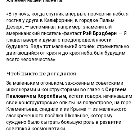
жителей нашей планеты.
«В ту ночь, когда спутник впервые прочертил небо, я
гостил у друга в Калифорнии, в городке Пальм
Дезерт, — вспоминал, например, знаменитый
американский писатель-фантаст
Рэй Брэдбери
. — Я
глядел вверх и думал о предопределённости
будущего. Ведь тот маленький огонёк, стремительно
двигающийся от края и до края неба, был будущим
всего человечества».
Чтоб никто не догадался
За маленьким огоньком, зажжённым советскими
инженерами и конструкторами во главе с
Сергеем
Павловичем Королёвым,
кстати говоря, начинавшим
свои конструкторские опыты на полуострове, на горе
Клементьева, следили и из Крыма — из маленького
засекреченного посёлка Школьное, которому
суждено было сыграть большую роль в развитии
советской космонавтики.