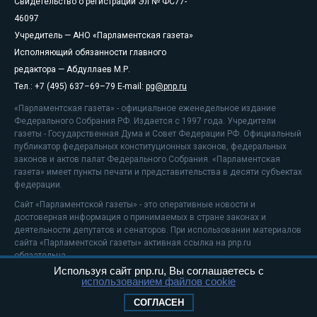
Свидетельство о регистрации Эл № ФС77-
46097
Учредитель — АНО «Парламентская газета»
Исполняющий обязанности главного
редактора — Абдуллаев М.Р.
Тел.: +7 (495) 637–69–79 E-mail:
pg@pnp.ru
«Парламентская газета» - официальное еженедельное издание
Федерального Собрания РФ. Издается с 1997 года. Учредители
газеты - Государственная Дума и Совет Федерации РФ. Официальный
публикатор федеральных конституционных законов, федеральных
законов и актов палат Федерального Собрания. «Парламентская
газета» имеет пункты печати и представительства в десяти субъектах
федерации.
Сайт «Парламентской газеты» - это оперативные новости и
достоверная информация о принимаемых в стране законах и
деятельности депутатов и сенаторов. При использовании материалов
сайта «Парламентской газеты» активная ссылка на pnp.ru
обязательна.
Используя сайт pnp.ru, Вы соглашаетесь с
На информационном ресурсе применяются
рекомендательные
использованием файлов cookie
технологии
Положение о защите персональных данных
СОГЛАСЕН