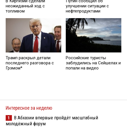
В Киргизии сделали
Путин сообщил об
неожиданный ход с
улучшении ситуации с
топливом
нефтепродуктами
Трамп раскрыл детали
Российские туристы
последнего разговора с
заблудились на Сейшелах и
Грэмом*
попали на видео
Интересное за неделю
В Абхазии впервые пройдёт масштабный
1
молодёжный форум