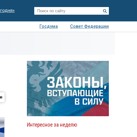
егодня»
Госдума
Совет Федерации
я
Авто
Недвижимость
Технологии
иза
Интересное за неделю