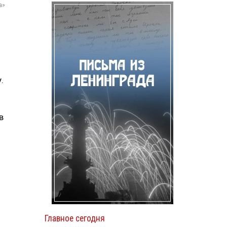
а»
.
в
Главное сегодня