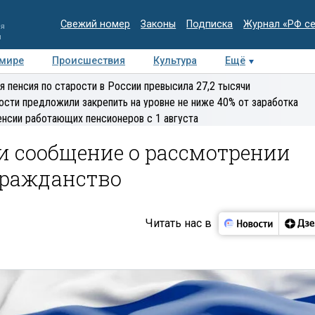
Свежий номер
Законы
Подписка
Журнал «РФ с
ия
и
 мире
Происшествия
Культура
Ещё
Медиацентр
Интервью
Колумнисты
Делова
я пенсия по старости в России превысила 27,2 тысячи
эксперт
ости предложили закрепить на уровне не ниже 40% от заработка
енсии работающих пенсионеров с 1 августа
и сообщение о рассмотрении
гражданство
Читать нас в