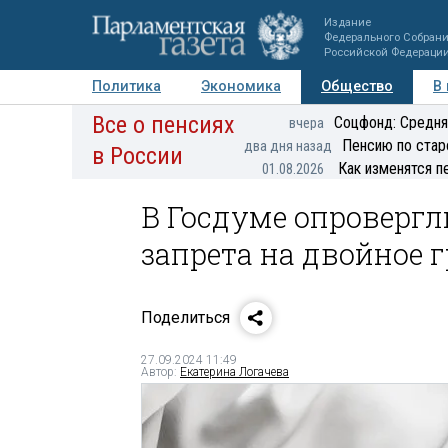
Издание
Федерального Собран
Российской Федераци
Политика
Экономика
Общество
В
Все о пенсиях
Фото
Авторы
Персоны
Мнения
Регионы
Соцфонд: Средня
вчера
Пенсию по стар
два дня назад
в России
Как изменятся п
01.08.2026
В Госдуме опровергл
запрета на двойное 
Поделиться
27.09.2024 11:49
Автор:
Екатерина Логачева