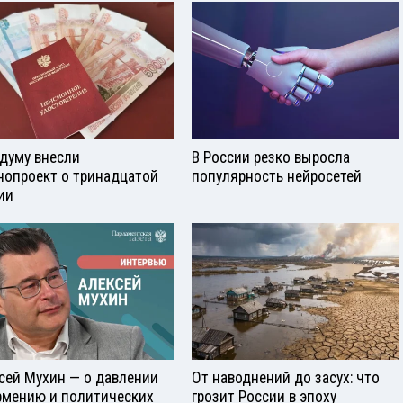
сдуму внесли
В России резко выросла
нопроект о тринадцатой
популярность нейросетей
ии
сей Мухин — о давлении
От наводнений до засух: что
рмению и политических
грозит России в эпоху