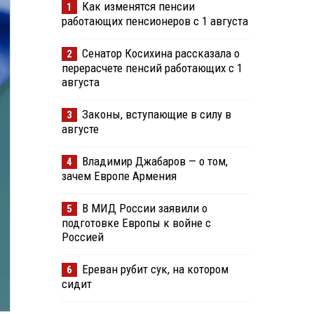
Как изменятся пенсии
1
работающих пенсионеров с 1 августа
Сенатор Косихина рассказала о
2
перерасчете пенсий работающих с 1
августа
Законы, вступающие в силу в
3
августе
Владимир Джабаров — о том,
4
зачем Европе Армения
В МИД России заявили о
5
подготовке Европы к войне с
Россией
Ереван рубит сук, на котором
6
сидит