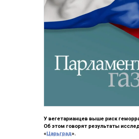
У вегетарианцев выше риск геморраг
Об этом говорят результаты иссле
«
Царьград
».