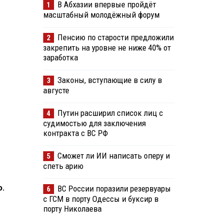
В Абхазии впервые пройдёт
1
масштабный молодёжный форум
Пенсию по старости предложили
2
закрепить на уровне не ниже 40% от
заработка
Законы, вступающие в силу в
3
августе
Путин расширил список лиц с
4
судимостью для заключения
контракта с ВС РФ
Сможет ли ИИ написать оперу и
5
спеть арию
о.
ВС России поразили резервуары
6
с ГСМ в порту Одессы и буксир в
порту Николаева