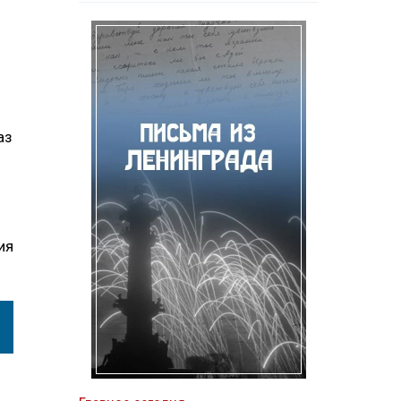
аз
ия