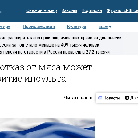
Свежий номер
Законы
Подписка
Журнал «РФ с
ия
и
 мире
Происшествия
Культура
Ещё
Медиацентр
Интервью
Колумнисты
Делова
ил расширить категории лиц, имеющих право на две пенсии
эксперт
оссии за год стало меньше на 409 тысяч человек
я пенсия по старости в России превысила 27,2 тысячи
 отказ от мяса может
витие инсульта
Читать нас в