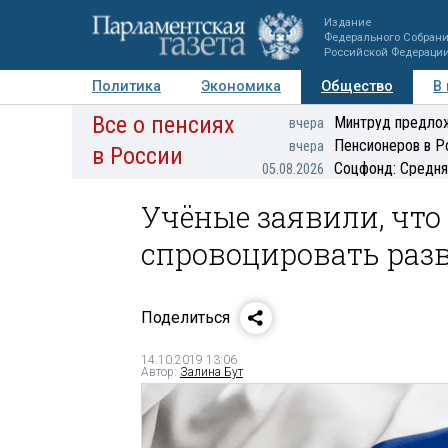
Издание
Федерального Собран
Российской Федераци
Политика
Экономика
Общество
В
Все о пенсиях
Фото
Авторы
Персоны
Мнения
Регионы
Минтруд предлож
вчера
Пенсионеров в Р
вчера
в России
Соцфонд: Средня
05.08.2026
Учёные заявили, что
спровоцировать раз
Поделиться
14.10.2019 13:06
Автор:
Залина Бут