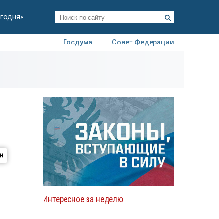
егодня»
Госдума
Совет Федерации
я
Авто
Недвижимость
Технологии
иза
Интересное за неделю