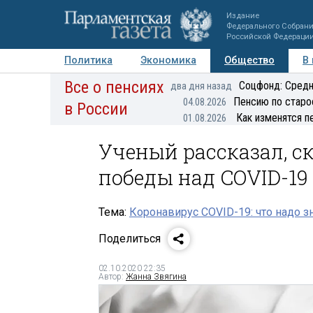
Издание
Федерального Собран
Российской Федераци
Политика
Экономика
Общество
В
Все о пенсиях
Фото
Авторы
Персоны
Мнения
Регионы
Соцфонд: Средн
два дня назад
Пенсию по старо
04.08.2026
в России
Как изменятся п
01.08.2026
Ученый рассказал, с
победы над COVID-19
Тема:
Коронавирус COVID-19: что надо з
Поделиться
02.10.2020 22:35
Автор:
Жанна Звягина