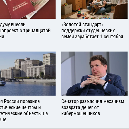
сдуму внесли
«Золотой стандарт»
нопроект о тринадцатой
поддержки студенческих
ии
семей заработает 1 сентября
я России поразила
Сенатор разъяснил механизм
стические центры и
возврата денег от
гетические объекты на
кибермошенников
ине