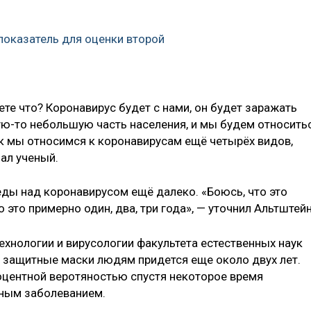
показатель для оценки второй
те что? Коронавирус будет с нами, он будет заражать
ю-то небольшую часть населения, и мы будем относить
ак мы относимся к коронавирусам ещё четырёх видов,
зал ученый.
еды над коронавирусом ещё далеко. «Боюсь, что это
о это примерно один, два, три года», — уточнил Альтштейн
хнологии и вирусологии факультета естественных наук
ть защитные маски людям придется еще около двух лет.
роцентной веротяностью спустя некоторое время
нным заболеванием.