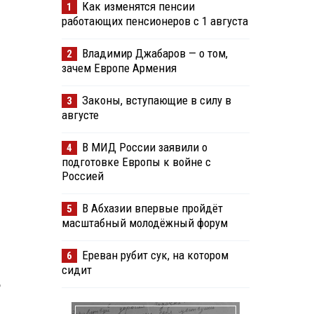
Как изменятся пенсии
1
работающих пенсионеров с 1 августа
Владимир Джабаров — о том,
2
зачем Европе Армения
Законы, вступающие в силу в
3
августе
В МИД России заявили о
4
подготовке Европы к войне с
Россией
В Абхазии впервые пройдёт
5
масштабный молодёжный форум
Ереван рубит сук, на котором
6
сидит
о