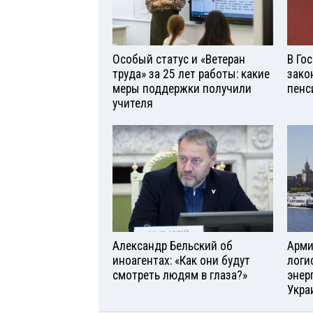
Особый статус и «Ветеран
В Го
труда» за 25 лет работы: какие
зако
меры поддержки получили
пенс
учителя
Александр Бельский об
Арми
иноагентах: «Как они будут
логи
смотреть людям в глаза?»
энер
Укра