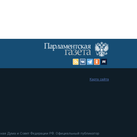
Карта сайта
енная Дума и Совет Федерации РФ. Официальный публикатор