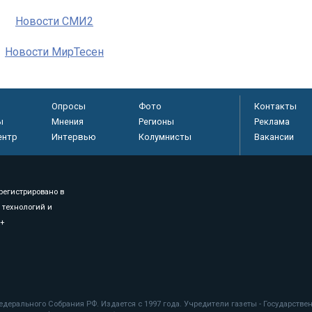
Новости СМИ2
Новости МирТесен
Опросы
Фото
Контакты
ы
Мнения
Регионы
Реклама
ентр
Интервью
Колумнисты
Вакансии
регистрировано в
 технологий и
8+
.
дерального Собрания РФ. Издается с 1997 года. Учредители газеты - Государств