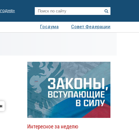
егодня»
Госдума
Совет Федерации
я
Авто
Недвижимость
Технологии
иза
Интересное за неделю