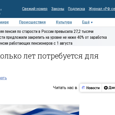
Свежий номер
Законы
Подписка
Журнал «РФ с
ия
и
 мире
Происшествия
Культура
Ещё
Медиацентр
Интервью
Колумнисты
Делова
яя пенсия по старости в России превысила 27,2 тысячи
эксперт
сти предложили закрепить на уровне не ниже 40% от заработка
енсии работающих пенсионеров с 1 августа
колько лет потребуется для
нать
Читать нас в