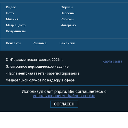
Видео
Опросы
Фото
Персоны
Мнения
Регионы
Медиацентр
Интервью
Колумнисты
Контакты
Реклама
Вакансии
© «Парламентская газета», 2026 г.
Карта сайта
Электронное периодическое издание
«Парламентская газета» зарегистрировано в
Федеральной службе по надзору в сфере
связи, информационных технологий и
Используя сайт pnp.ru, Вы соглашаетесь с
массовых коммуникаций (Роскомнадзор) 05
использованием файлов cookie
августа 2011 года. 18+
СОГЛАСЕН
Свидетельство о регистрации Эл № ФС77-
46097
Учредитель — АНО «Парламентская газета»