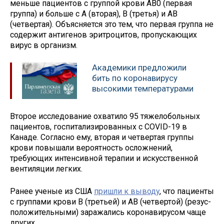
меньше пациентов с группой крови AB0 (первая
группа) и больше с A (вторая), B (третья) и AB
(четвертая). Объясняется это тем, что первая группа не
содержит антигенов эритроцитов, пропускающих
вирус в организм.
Академики предложили
бить по коронавирусу
высокими температурами
Второе исследование охватило 95 тяжелобольных
пациентов, госпитализированных с COVID-19 в
Канаде. Согласно ему, вторая и четвертая группы
крови повышали вероятность осложнений,
требующих интенсивной терапии и искусственной
вентиляции легких.
Ранее ученые из США
пришли к выводу
, что пациенты
с группами крови В (третьей) и АВ (четвертой) (резус-
положительными) заражались коронавирусом чаще
других.