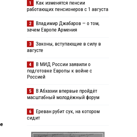
Как изменятся пенсии
1
работающих пенсионеров с 1 августа
Владимир Джабаров — о том,
2
зачем Европе Армения
Законы, вступающие в силу в
3
августе
В МИД России заявили о
4
подготовке Европы к войне с
Россией
В Абхазии впервые пройдёт
5
масштабный молодёжный форум
Ереван рубит сук, на котором
6
сидит
ле