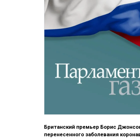
Британский премьер Борис Джонсон 
перенесенного заболевания коронав