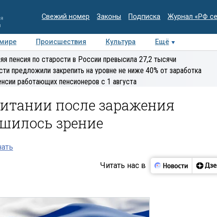
Свежий номер
Законы
Подписка
Журнал «РФ с
ия
и
 мире
Происшествия
Культура
Ещё
Медиацентр
Интервью
Колумнисты
Делова
яя пенсия по старости в России превысила 27,2 тысячи
эксперт
сти предложили закрепить на уровне не ниже 40% от заработка
енсии работающих пенсионеров с 1 августа
ритании после заражения
шилось зрение
нать
Читать нас в