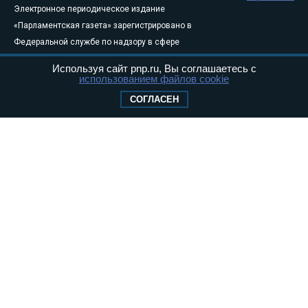
Электронное периодическое издание
«Парламентская газета» зарегистрировано в
Федеральной службе по надзору в сфере
связи, информационных технологий и
Используя сайт pnp.ru, Вы соглашаетесь с
массовых коммуникаций (Роскомнадзор) 05
использованием файлов cookie
августа 2011 года. 18+
СОГЛАСЕН
Свидетельство о регистрации Эл № ФС77-
46097
Учредитель — АНО «Парламентская газета»
Исполняющий обязанности главного
редактора — Абдуллаев М.Р.
Тел.: +7 (495) 637–69–79 E-mail:
pg@pnp.ru
«Парламентская газета» - официальное еженедельное издание
Федерального Собрания РФ. Издается с 1997 года. Учредители
газеты - Государственная Дума и Совет Федерации РФ. Официальный
публикатор федеральных конституционных законов, федеральных
законов и актов палат Федерального Собрания. «Парламентская
газета» имеет пункты печати и представительства в десяти субъектах
федерации.
Сайт «Парламентской газеты» - это оперативные новости и