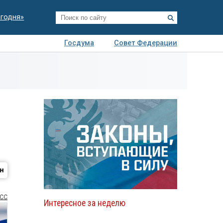
егодня»
Госдума
Совет Федерации
я
Авто
Недвижимость
Технологии
иза
СС
Интересное за неделю