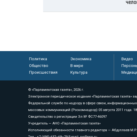
чело
Политика
Экономика
Видео
Общество
В мире
Персон
Происшествия
Культура
Медиац
© «Парламентская газета», 2026 г.
Электронное периодическое издание «Парламентская газета» за
Федеральной службе по надзору в сфере связи, информационных
массовых коммуникаций (Роскомнадзор) 05 августа 2011 года. 1
Свидетельство о регистрации Эл № ФС77-46097
Учредитель — АНО «Парламентская газета»
Исполняющий обязанности главного редактора — Абдуллаев М.Р
Тел.: +7 (495) 637–69–79 E-mail:
pg@pnp.ru