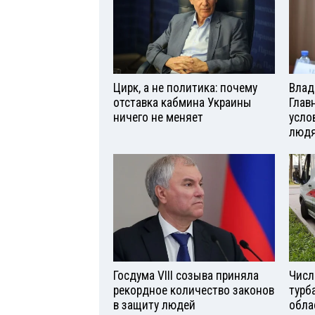
Цирк, а не политика: почему
Влад
отставка кабмина Украины
Глав
ничего не меняет
усло
люд
Госдума VIII созыва приняла
Числ
рекордное количество законов
турб
в защиту людей
обла