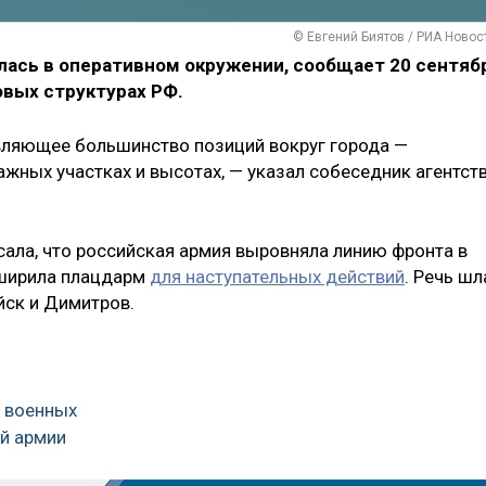
© Евгений Биятов / РИА Новос
лась в оперативном окружении, сообщает 20 сентяб
овых структурах РФ.
вляющее большинство позиций вокруг города —
ажных участках и высотах, — указал собеседник агентств
сала, что российская армия выровняла линию фронта в
сширила плацдарм
для наступательных действий
. Речь шл
йск и Димитров.
я военных
ой армии