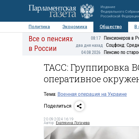
Издание
Федерального Собран
Российской Федераци
Политика
Экономика
Общество
В
Все о пенсиях
Фото
Авторы
Персоны
Мнения
Регионы
Пенсионеров в Р
08:17
Соцфонд: Средн
два дня назад
в России
Пенсию по старо
04.08.2026
ТАСС: Группировка В
оперативное окруже
Тема:
Военная операция на Украине
Поделиться
20.09.2024 16:19
Автор:
Екатерина Логачева