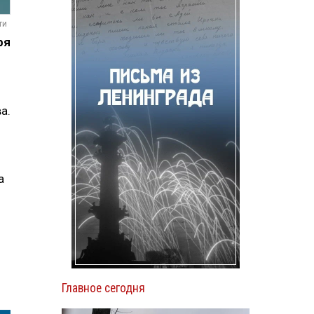
ти
ря
а.
а
Главное сегодня