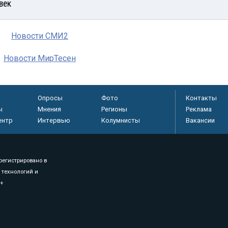
век
Новости СМИ2
Новости МирТесен
Опросы
Фото
Контакты
ы
Мнения
Регионы
Реклама
ентр
Интервью
Колумнисты
Вакансии
регистрировано в
 технологий и
8+
.