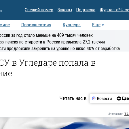
Свежий номер
Законы
Подписка
Журнал «РФ с
ия
и
 мире
Происшествия
Культура
Ещё
Медиацентр
Интервью
Колумнисты
Делова
оссии за год стало меньше на 409 тысяч человек
эксперт
яя пенсия по старости в России превысила 27,2 тысячи
сти предложили закрепить на уровне не ниже 40% от заработка
СУ в Угледаре попала в
ние
Читать нас в
Источник:
ТА