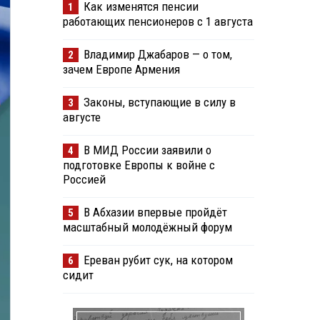
Как изменятся пенсии
1
работающих пенсионеров с 1 августа
Владимир Джабаров — о том,
2
зачем Европе Армения
Законы, вступающие в силу в
3
августе
В МИД России заявили о
4
подготовке Европы к войне с
Россией
В Абхазии впервые пройдёт
5
масштабный молодёжный форум
Ереван рубит сук, на котором
6
сидит