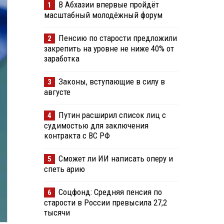
В Абхазии впервые пройдёт
1
масштабный молодёжный форум
Пенсию по старости предложили
2
закрепить на уровне не ниже 40% от
заработка
Законы, вступающие в силу в
3
августе
Путин расширил список лиц с
4
судимостью для заключения
контракта с ВС РФ
Сможет ли ИИ написать оперу и
5
спеть арию
Соцфонд: Средняя пенсия по
6
старости в России превысила 27,2
тысячи