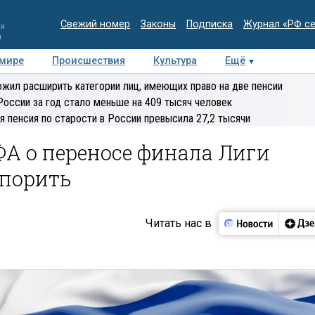
Свежий номер
Законы
Подписка
Журнал «РФ с
ия
и
 мире
Происшествия
Культура
Ещё
Медиацентр
Интервью
Колумнисты
Делова
жил расширить категории лиц, имеющих право на две пенсии
эксперт
России за год стало меньше на 409 тысяч человек
я пенсия по старости в России превысила 27,2 тысячи
А о переносе финала Лиги
порить
Читать нас в