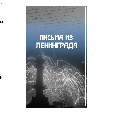
ru
мы
ей