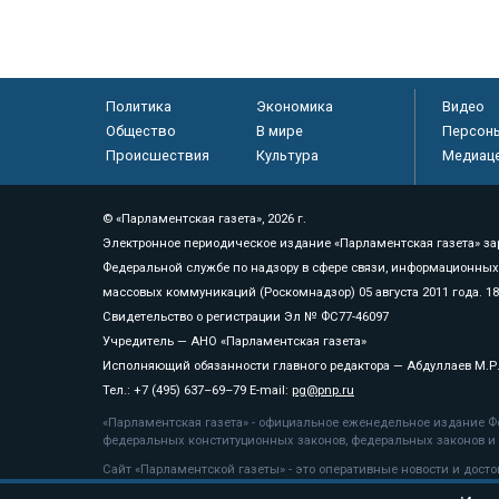
Политика
Экономика
Видео
Общество
В мире
Персон
Происшествия
Культура
Медиац
© «Парламентская газета», 2026 г.
Электронное периодическое издание «Парламентская газета» за
Федеральной службе по надзору в сфере связи, информационных
массовых коммуникаций (Роскомнадзор) 05 августа 2011 года. 1
Свидетельство о регистрации Эл № ФС77-46097
Учредитель — АНО «Парламентская газета»
Исполняющий обязанности главного редактора — Абдуллаев М.Р
Тел.: +7 (495) 637–69–79 E-mail:
pg@pnp.ru
«Парламентская газета» - официальное еженедельное издание Фе
федеральных конституционных законов, федеральных законов и а
Сайт «Парламентской газеты» - это оперативные новости и дост
«Парламентской газеты» активная ссылка на pnp.ru обязательна.