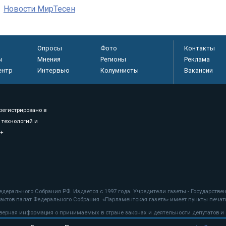
Новости МирТесен
Опросы
Фото
Контакты
ы
Мнения
Регионы
Реклама
ентр
Интервью
Колумнисты
Вакансии
регистрировано в
 технологий и
8+
.
дерального Собрания РФ. Издается с 1997 года. Учредители газеты - Государств
ктов палат Федерального Собрания. «Парламентская газета» имеет пункты печати
оверная информация о принимаемых в стране законах и деятельности депутатов и