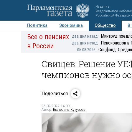
Издание
Федерального Собран
Российской Федераци
Политика
Экономика
Общество
В
Все о пенсиях
Фото
Авторы
Персоны
Мнения
Регионы
Минтруд предло
два дня назад
Пенсионеров в 
два дня назад
в России
Соцфонд: Средня
05.08.2026
Свищев: Решение УЕФ
чемпионов нужно ос
Поделиться
25.02.2022 14:03
Автор:
Екатерина Кутузова