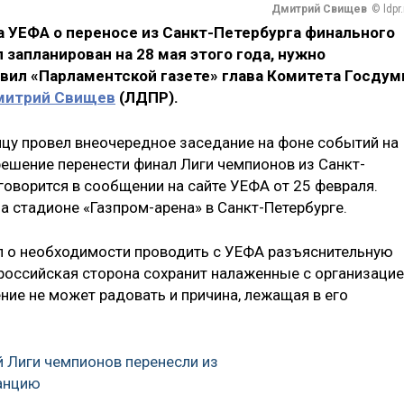
Дмитрий Свищев
© ldpr.
 УЕФА о переносе из Санкт-Петербурга финального
запланирован на 28 мая этого года, нужно
явил «Парламентской газете» глава Комитета Госду
митрий Свищев
(ЛДПР).
цу провел внеочередное заседание на фоне событий на
решение перенести финал Лиги чемпионов из Санкт-
говорится в сообщении на сайте УЕФА от 25 февраля.
а стадионе «Газпром-арена» в Санкт-Петербурге.
л о необходимости проводить с УЕФА разъяснительную
 российская сторона сохранит налаженные с организаци
ие не может радовать и причина, лежащая в его
 Лиги чемпионов перенесли из
ранцию