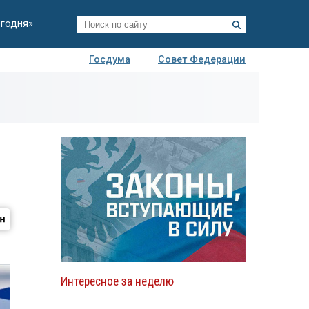
егодня»
Госдума
Совет Федерации
я
Авто
Недвижимость
Технологии
иза
Интересное за неделю