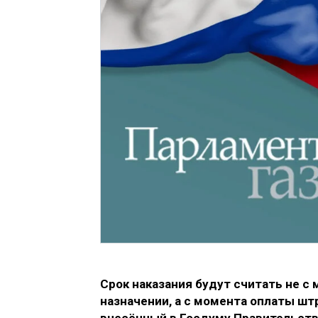
Срок наказания будут считать не с 
назначении, а с момента оплаты штр