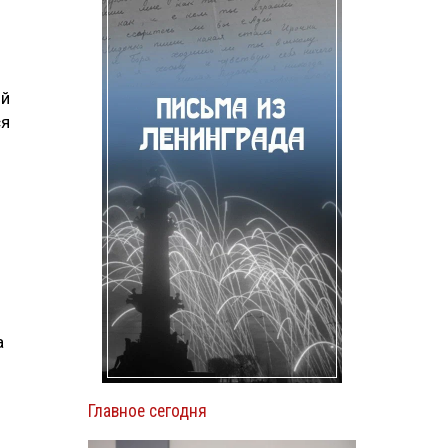
ой
ся
а
Главное сегодня