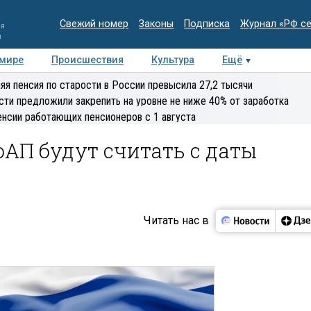
Свежий номер
Законы
Подписка
Журнал «РФ с
ия
и
 мире
Происшествия
Культура
Ещё
Медиацентр
Интервью
Колумнисты
Делова
яя пенсия по старости в России превысила 27,2 тысячи
эксперт
сти предложили закрепить на уровне не ниже 40% от заработка
енсии работающих пенсионеров с 1 августа
оАП будут считать с даты
Читать нас в