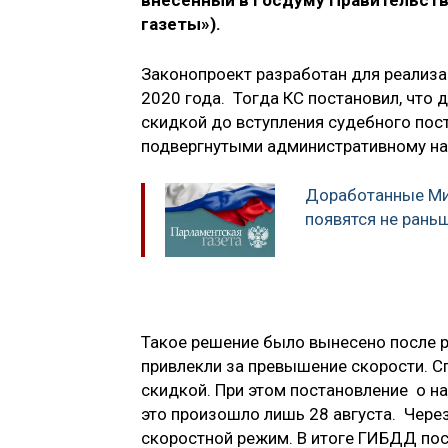
внесённый в Госдуму Правительств
газеты»).
Законопроект разработан для реализа
2020 года. Тогда КС постановил, что
скидкой до вступления судебного пост
подвергнутыми административному нак
Доработанные Ми
появятся не рань
Такое решение было вынесено после р
привлекли за превышение скорости. Сп
скидкой. При этом постановление о на
это произошло лишь 28 августа. Через
скоростной режим. В итоге ГИБДД по