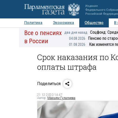
Издание
Федерального Собран
Российской Федераци
Политика
Экономика
Общество
В
Все о пенсиях
Фото
Авторы
Персоны
Мнения
Регионы
Соцфонд: Средн
два дня назад
Пенсию по старо
04.08.2026
в России
Как изменятся п
01.08.2026
Срок наказания по К
оплаты штрафа
Поделиться
21.12.2020 14:47
Автор:
Марьям Гулалиева