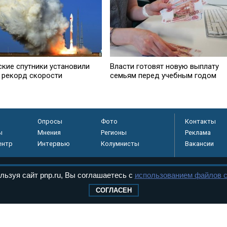
ские спутники установили
Власти готовят новую выплату
 рекорд скорости
семьям перед учебным годом
Опросы
Фото
Контакты
ы
Мнения
Регионы
Реклама
ентр
Интервью
Колумнисты
Вакансии
льзуя сайт pnp.ru, Вы соглашаетесь с
использованием файлов c
регистрировано в
СОГЛАСЕН
 технологий и
8+