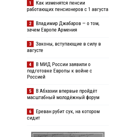
Как изменятся пенсии
1
работающих пенсионеров с 1 августа
Владимир Джабаров — о том,
2
зачем Европе Армения
Законы, вступающие в силу в
3
августе
В МИД России заявили о
4
подготовке Европы к войне с
Россией
В Абхазии впервые пройдёт
5
масштабный молодёжный форум
Ереван рубит сук, на котором
6
сидит