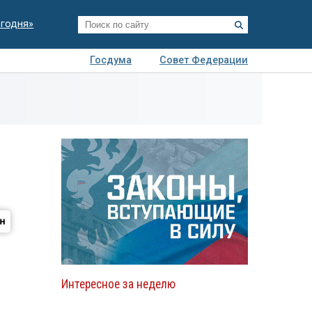
егодня»
Госдума
Совет Федерации
я
Авто
Недвижимость
Технологии
иза
Интересное за неделю