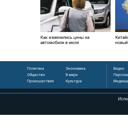
Как изменились цены на
Китай
автомобили в июле
новый
Политика
Экономика
Видео
Общество
В мире
Персон
Происшествия
Культура
Медиац
© «Парламентская газета», 2026 г.
Испо
Электронное периодическое издание «Парламентская газета» за
Федеральной службе по надзору в сфере связи, информационных
массовых коммуникаций (Роскомнадзор) 05 августа 2011 года. 1
Свидетельство о регистрации Эл № ФС77-46097