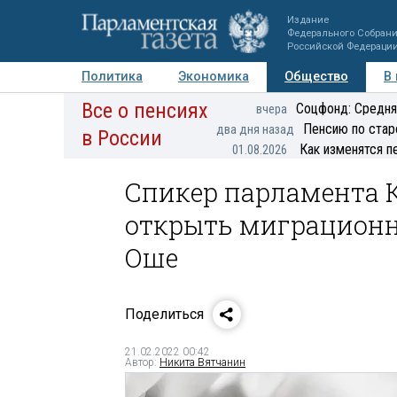
Издание
Федерального Собран
Российской Федераци
Политика
Экономика
Общество
В
Все о пенсиях
Фото
Авторы
Персоны
Мнения
Регионы
Соцфонд: Средня
вчера
Пенсию по стар
два дня назад
в России
Как изменятся п
01.08.2026
Спикер парламента 
открыть миграционн
Оше
Поделиться
21.02.2022 00:42
Автор:
Никита Вятчанин