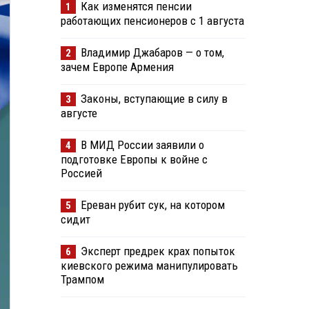
Как изменятся пенсии
1
работающих пенсионеров с 1 августа
Владимир Джабаров — о том,
2
зачем Европе Армения
Законы, вступающие в силу в
3
августе
В МИД России заявили о
4
подготовке Европы к войне с
Россией
Ереван рубит сук, на котором
5
сидит
Эксперт предрек крах попыток
6
киевского режима манипулировать
Трампом