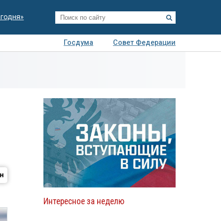
егодня»
Госдума
Совет Федерации
я
Авто
Недвижимость
Технологии
иза
и
Интересное за неделю