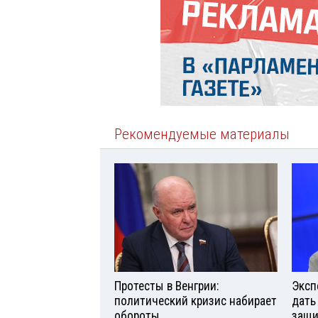
Рекомендуемые материалы
Протесты в Венгрии:
Эксп
политический кризис набирает
дать
обороты
защи