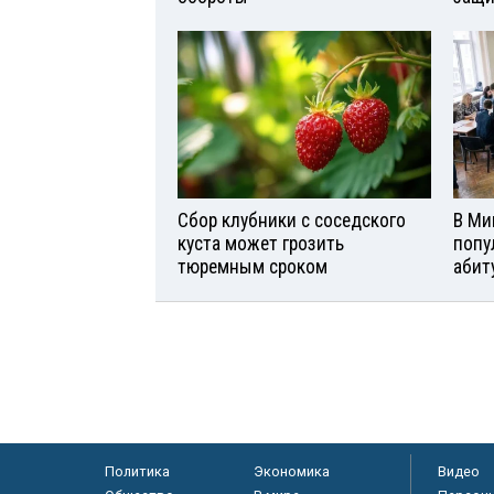
Сбор клубники с соседского
В Ми
куста может грозить
попу
тюремным сроком
абит
Политика
Экономика
Видео