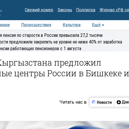
Свежий номер
Законы
Подписка
Журнал «РФ с
ия
и
 мире
Происшествия
Культура
Ещё
Медиацентр
Интервью
Колумнисты
Делова
я пенсия по старости в России превысила 27,2 тысячи
эксперт
ости предложили закрепить на уровне не ниже 40% от заработка
енсии работающих пенсионеров с 1 августа
Кыргызстана предложил
ые центры России в Бишкеке 
Читать нас в