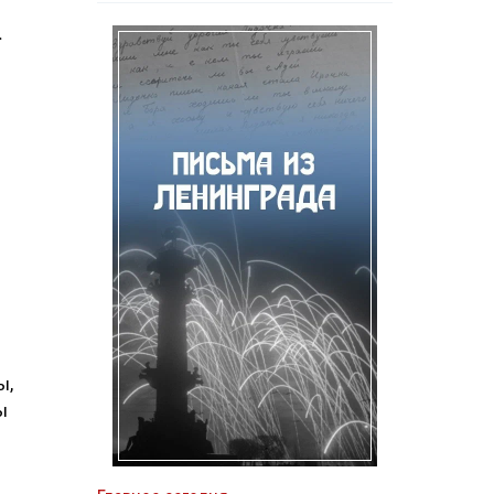
.
ы,
ы