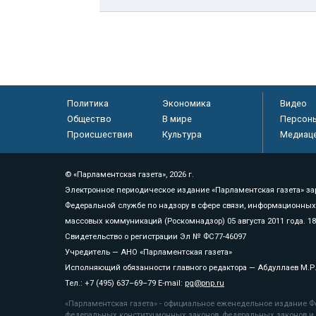
Политика
Экономика
Видео
Общество
В мире
Персон
Происшествия
Культура
Медиац
© «Парламентская газета», 2026 г.
Электронное периодическое издание «Парламентская газета» за
Федеральной службе по надзору в сфере связи, информационных
массовых коммуникаций (Роскомнадзор) 05 августа 2011 года. 1
Свидетельство о регистрации Эл № ФС77-46097
Учредитель — АНО «Парламентская газета»
Исполняющий обязанности главного редактора — Абдуллаев М.Р
Тел.: +7 (495) 637–69–79 E-mail:
pg@pnp.ru
«Парламентская газета» - официальное еженедельное издание Фе
федеральных конституционных законов, федеральных законов и а