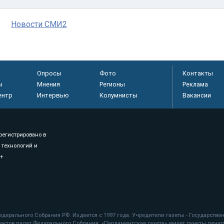
Новости СМИ2
Опросы
Фото
Контакты
ы
Мнения
Регионы
Реклама
ентр
Интервью
Колумнисты
Вакансии
регистрировано в
 технологий и
8+
.
дерального Собрания РФ. Издается с 1997 года. Учредители газеты - Государств
ктов палат Федерального Собрания. «Парламентская газета» имеет пункты печати