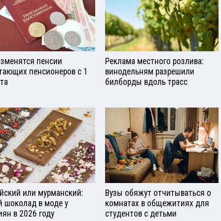
изменятся пенсии
Реклама местного розлива:
тающих пенсионеров с 1
винодельням разрешили
ста
билборды вдоль трасс
йский или мурманский:
Вузы обяжут отчитываться о
й шоколад в моде у
комнатах в общежитиях для
иян в 2026 году
студентов с детьми