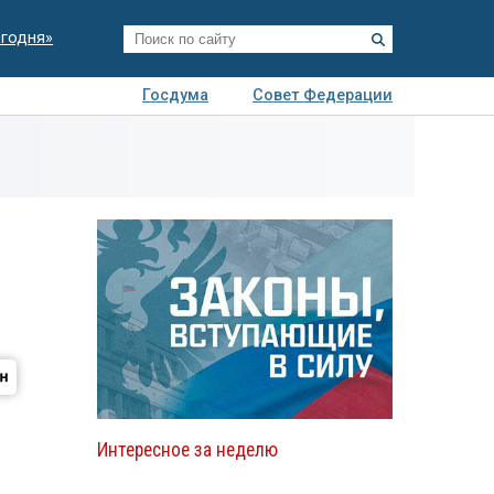
егодня»
Госдума
Совет Федерации
я
Авто
Недвижимость
Технологии
иза
Интересное за неделю