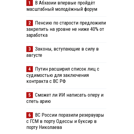
В Абхазии впервые пройдёт
1
масштабный молодёжный форум
Пенсию по старости предложили
2
закрепить на уровне не ниже 40% от
заработка
Законы, вступающие в силу в
3
августе
Путин расширил список лиц с
4
судимостью для заключения
контракта с ВС РФ
Сможет ли ИИ написать оперу и
5
спеть арию
ВС России поразили резервуары
6
с ГСМ в порту Одессы и буксир в
порту Николаева