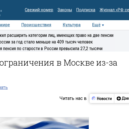
Свежий номер
Законы
Подписка
Журнал «РФ с
ия
и
 мире
Происшествия
Культура
Ещё
Медиацентр
Интервью
Колумнисты
Делова
ил расширить категории лиц, имеющих право на две пенсии
эксперт
оссии за год стало меньше на 409 тысяч человек
я пенсия по старости в России превысила 27,2 тысячи
ограничения в Москве из-за
нать
Читать нас в