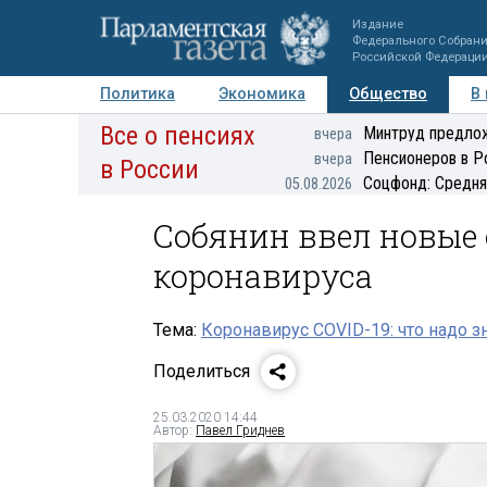
Издание
Федерального Собран
Российской Федераци
Политика
Экономика
Общество
В
Все о пенсиях
Фото
Авторы
Персоны
Мнения
Регионы
Минтруд предлож
вчера
Пенсионеров в Р
вчера
в России
Соцфонд: Средня
05.08.2026
Собянин ввел новые 
коронавируса
Тема:
Коронавирус COVID-19: что надо з
Поделиться
25.03.2020 14:44
Автор:
Павел Гриднев