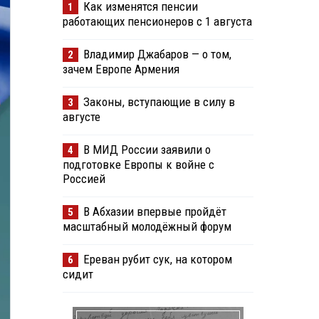
Как изменятся пенсии
1
работающих пенсионеров с 1 августа
Владимир Джабаров — о том,
2
зачем Европе Армения
Законы, вступающие в силу в
3
августе
В МИД России заявили о
4
подготовке Европы к войне с
Россией
В Абхазии впервые пройдёт
5
масштабный молодёжный форум
Ереван рубит сук, на котором
6
сидит