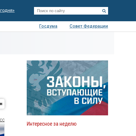
егодня»
Госдума
Совет Федерации
я
Авто
Недвижимость
Технологии
иза
СС
Интересное за неделю