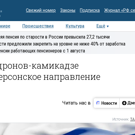
Свежий номер
Законы
Подписка
Журнал «РФ с
ия
и
 мире
Происшествия
Культура
Ещё
Медиацентр
Интервью
Колумнисты
Делова
яя пенсия по старости в России превысила 27,2 тысячи
эксперт
сти предложили закрепить на уровне не ниже 40% от заработка
енсии работающих пенсионеров с 1 августа
 дронов-камикадзе
ерсонское направление
Читать нас в
Источник:
ТА