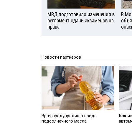
МВД подготовило изменения в
В Мо
регламент сдачи экзаменов на
объя
права
опас
Новости партнеров
Врач предупредил о вреде
Как и
подсолнечного масла
автом