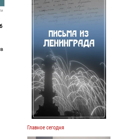
ти
б
 в
Главное сегодня