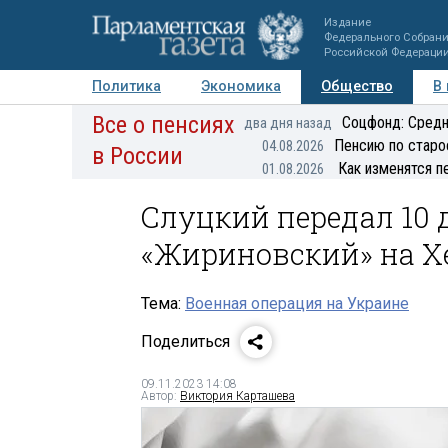
Издание
Федерального Собран
Российской Федераци
Политика
Экономика
Общество
В
Все о пенсиях
Фото
Авторы
Персоны
Мнения
Регионы
Соцфонд: Средн
два дня назад
Пенсию по старо
04.08.2026
в России
Как изменятся п
01.08.2026
Слуцкий передал 10
«Жириновский» на Х
Тема:
Военная операция на Украине
Поделиться
09.11.2023 14:08
Автор:
Виктория Карташева