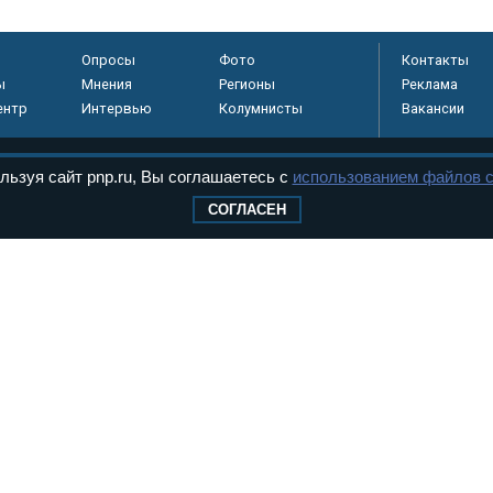
Опросы
Фото
Контакты
ы
Мнения
Регионы
Реклама
ентр
Интервью
Колумнисты
Вакансии
льзуя сайт pnp.ru, Вы соглашаетесь с
использованием файлов c
регистрировано в
СОГЛАСЕН
 технологий и
8+
.
дерального Собрания РФ. Издается с 1997 года. Учредители газеты - Государств
ктов палат Федерального Собрания. «Парламентская газета» имеет пункты печати
оверная информация о принимаемых в стране законах и деятельности депутатов и
ехнологии