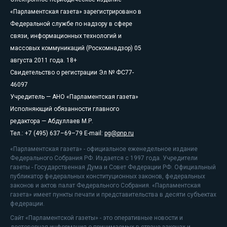
«Парламентская газета» зарегистрировано в
Федеральной службе по надзору в сфере
связи, информационных технологий и
массовых коммуникаций (Роскомнадзор) 05
августа 2011 года. 18+
Свидетельство о регистрации Эл № ФС77-
46097
Учредитель — АНО «Парламентская газета»
Исполняющий обязанности главного
редактора — Абдуллаев М.Р.
Тел.: +7 (495) 637–69–79 E-mail:
pg@pnp.ru
«Парламентская газета» - официальное еженедельное издание
Федерального Собрания РФ. Издается с 1997 года. Учредители
газеты - Государственная Дума и Совет Федерации РФ. Официальный
публикатор федеральных конституционных законов, федеральных
законов и актов палат Федерального Собрания. «Парламентская
газета» имеет пункты печати и представительства в десяти субъектах
федерации.
Сайт «Парламентской газеты» - это оперативные новости и
достоверная информация о принимаемых в стране законах и