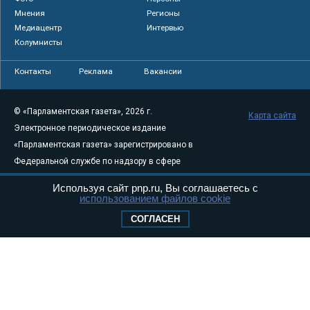
Мнения
Регионы
Медиацентр
Интервью
Колумнисты
Контакты
Реклама
Вакансии
© «Парламентская газета», 2026 г.
Карта сайта
Электронное периодическое издание
«Парламентская газета» зарегистрировано в
Федеральной службе по надзору в сфере
связи, информационных технологий и
Используя сайт pnp.ru, Вы соглашаетесь с
массовых коммуникаций (Роскомнадзор) 05
использованием файлов cookie
августа 2011 года. 18+
СОГЛАСЕН
Свидетельство о регистрации Эл № ФС77-
46097
Учредитель — АНО «Парламентская газета»
Исполняющий обязанности главного
редактора — Абдуллаев М.Р.