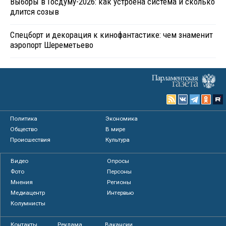
Выборы в Госдуму-2026: как устроена система и сколько
длится созыв
Спецборт и декорация к кинофантастике: чем знаменит
аэропорт Шереметьево
Политика
Экономика
Общество
В мире
Происшествия
Культура
Видео
Опросы
Фото
Персоны
Мнения
Регионы
Медиацентр
Интервью
Колумнисты
Контакты
Реклама
Вакансии