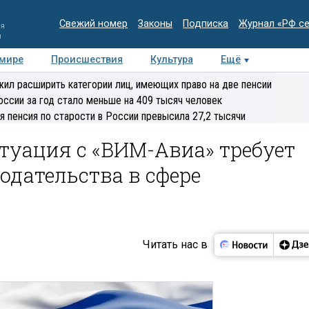
Свежий номер
Законы
Подписка
Журнал «РФ с
ия
и
 мире
Происшествия
Культура
Ещё
Медиацентр
Интервью
Колумнисты
Делова
ил расширить категории лиц, имеющих право на две пенсии
эксперт
оссии за год стало меньше на 409 тысяч человек
я пенсия по старости в России превысила 27,2 тысячи
итуация с «ВИМ-Авиа» требует
одательства в сфере
Читать нас в