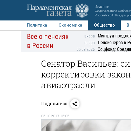
Издание
Федерального Собран
Российской Федераци
Политика
Экономика
Общество
В
Все о пенсиях
Фото
Авторы
Персоны
Мнения
Регионы
Минтруд предлож
вчера
Пенсионеров в Р
вчера
в России
Соцфонд: Средня
05.08.2026
Сенатор Васильев: с
корректировки закон
авиаотрасли
Поделиться
06.10.2017 15:05