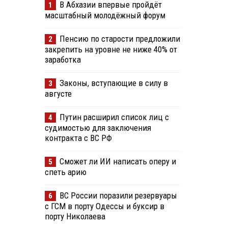
В Абхазии впервые пройдёт
1
масштабный молодёжный форум
Пенсию по старости предложили
2
закрепить на уровне не ниже 40% от
заработка
Законы, вступающие в силу в
3
августе
Путин расширил список лиц с
4
судимостью для заключения
контракта с ВС РФ
Сможет ли ИИ написать оперу и
5
спеть арию
ВС России поразили резервуары
6
с ГСМ в порту Одессы и буксир в
порту Николаева