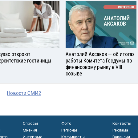
вузах откроют
Анатолий Аксаков — об итогах
ерситетские гостиницы
работы Комитета Госдумы по
финансовому рынку в VIII
созыве
Новости СМИ2
Опросы
Фото
Контакты
ы
Мнения
Регионы
Реклама
ентр
Интервью
Колумнисты
Вакансии