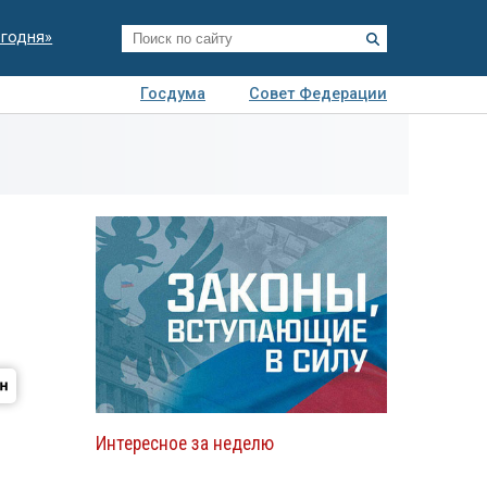
егодня»
Госдума
Совет Федерации
я
Авто
Недвижимость
Технологии
иза
Интересное за неделю