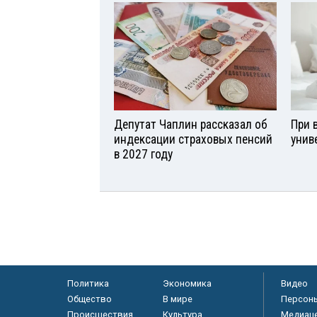
Депутат Чаплин рассказал об
При 
индексации страховых пенсий
унив
в 2027 году
Политика
Экономика
Видео
Общество
В мире
Персон
Происшествия
Культура
Медиац