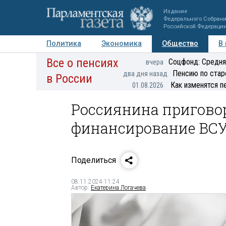
Издание
Федерального Собран
Российской Федераци
Политика
Экономика
Общество
В
Все о пенсиях
Фото
Авторы
Персоны
Мнения
Регионы
Соцфонд: Средня
вчера
Пенсию по стар
два дня назад
в России
Как изменятся п
01.08.2026
Россиянина приговор
финансирование ВС
Поделиться
08.11.2024 11:24
Автор:
Екатерина Логачева