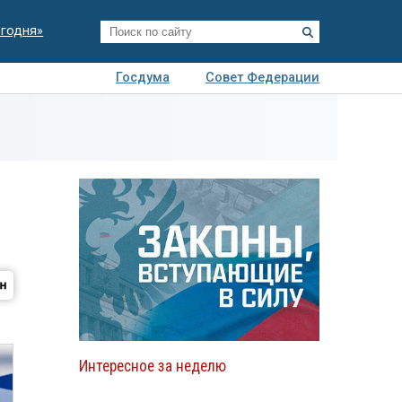
егодня»
Госдума
Совет Федерации
я
Авто
Недвижимость
Технологии
иза
Интересное за неделю