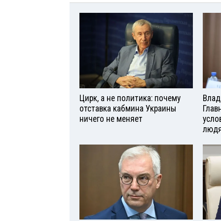
Цирк, а не политика: почему
Влад
отставка кабмина Украины
Глав
ничего не меняет
усло
люд