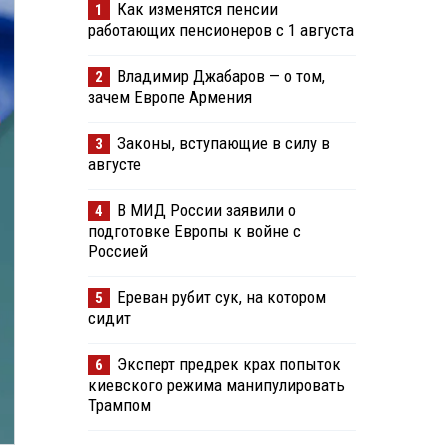
Как изменятся пенсии
1
работающих пенсионеров с 1 августа
Владимир Джабаров — о том,
2
зачем Европе Армения
Законы, вступающие в силу в
3
августе
В МИД России заявили о
4
подготовке Европы к войне с
Россией
Ереван рубит сук, на котором
5
сидит
Эксперт предрек крах попыток
6
киевского режима манипулировать
Трампом