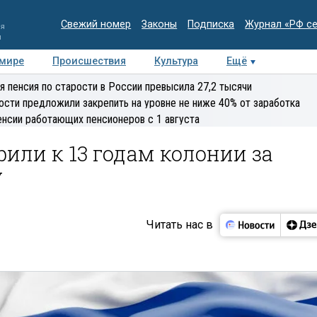
Свежий номер
Законы
Подписка
Журнал «РФ с
ия
и
 мире
Происшествия
Культура
Ещё
Медиацентр
Интервью
Колумнисты
Делова
я пенсия по старости в России превысила 27,2 тысячи
эксперт
ости предложили закрепить на уровне не ниже 40% от заработка
енсии работающих пенсионеров с 1 августа
или к 13 годам колонии за
У
Читать нас в