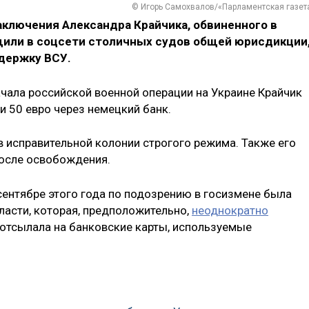
© Игорь Самохвалов/«Парламентская газет
аключения Александра Крайчика, обвиненного в
щили в соцсети столичных судов общей юрисдикции
держку ВСУ.
ачала российской военной операции на Украине Крайчик
и 50 евро через немецкий банк.
в исправительной колонии строгого режима. Также его
после освобождения.
 сентябре этого года по подозрению в госизмене была
асти, которая, предположительно,
неоднократно
 отсылала на банковские карты, используемые