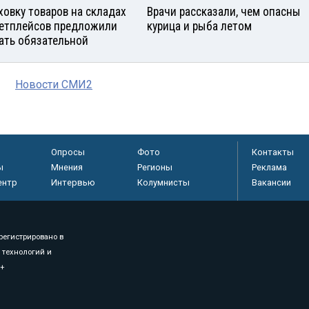
ховку товаров на складах
Врачи рассказали, чем опасны
етплейсов предложили
курица и рыба летом
ать обязательной
Новости СМИ2
Опросы
Фото
Контакты
ы
Мнения
Регионы
Реклама
ентр
Интервью
Колумнисты
Вакансии
регистрировано в
 технологий и
8+