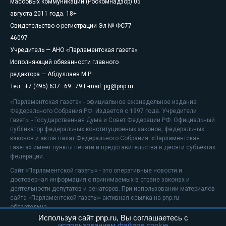
массовых коммуникаций (Роскомнадзор) 05
августа 2011 года. 18+
Свидетельство о регистрации Эл № ФС77-
46097
Учредитель — АНО «Парламентская газета»
Исполняющий обязанности главного
редактора — Абдуллаев М.Р.
Тел.: +7 (495) 637–69–79 E-mail:
pg@pnp.ru
«Парламентская газета» - официальное еженедельное издание
Федерального Собрания РФ. Издается с 1997 года. Учредители
газеты - Государственная Дума и Совет Федерации РФ. Официальный
публикатор федеральных конституционных законов, федеральных
законов и актов палат Федерального Собрания. «Парламентская
газета» имеет пункты печати и представительства в десяти субъектах
федерации.
Сайт «Парламентской газеты» - это оперативные новости и
достоверная информация о принимаемых в стране законах и
деятельности депутатов и сенаторов. При использовании материалов
сайта «Парламентской газеты» активная ссылка на pnp.ru
обязательна.
Используя сайт pnp.ru, Вы соглашаетесь с
На информационном ресурсе применяются
рекомендательные
использованием файлов cookie