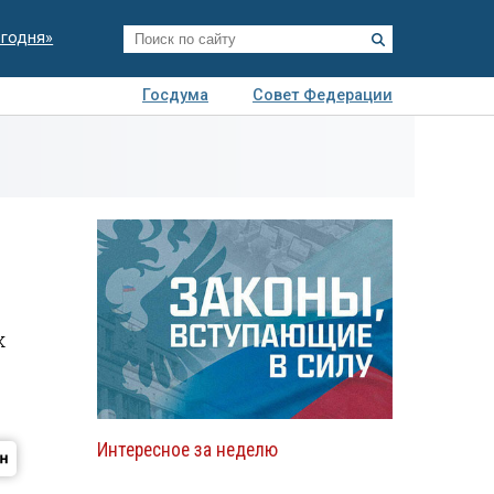
егодня»
Госдума
Совет Федерации
я
Авто
Недвижимость
Технологии
иза
х
Интересное за неделю