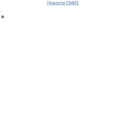
Новости СМИ2
.
 в
о