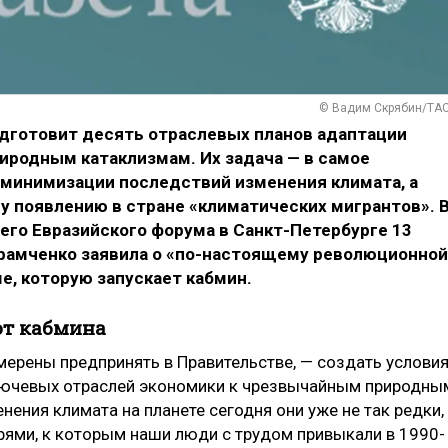
© Вадим Скрябин/ТА
одготовит десять отраслевых планов адаптации
иродным катаклизмам. Их задача — в самое
минимизации последствий изменения климата, а
у появлению в стране «климатических мигрантов». 
его Евразийского форума в Санкт-Петербурге 13
рамченко заявила о «по-настоящему революционной
е, которую запускает кабмин.
от кабмина
мерены предпринять в Правительстве, — создать услови
лючевых отраслей экономики к чрезвычайным природны
нения климата на планете сегодня они уже не так редки,
рями, к которым наши люди с трудом привыкали в 1990-