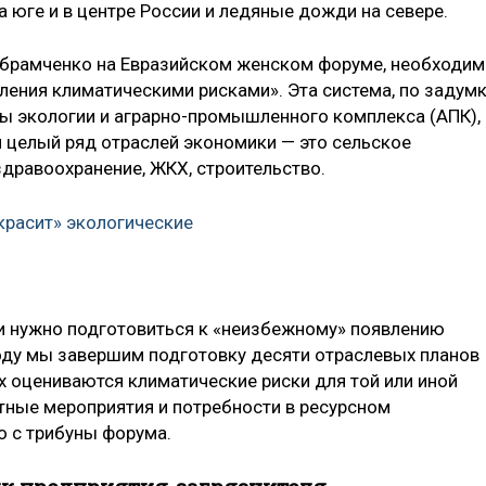
 юге и в центре России и ледяные дожди на севере.
и Абрамченко на Евразийском женском форуме, необходи
ления климатическими рисками». Эта система, по задум
сы экологии и аграрно-промышленного комплекса (АПК),
и целый ряд отраслей экономики — это сельское
здравоохранение, ЖКХ, строительство.
красит» экологические
ии нужно подготовиться к «неизбежному» появлению
году мы завершим подготовку десяти отраслевых планов
х оцениваются климатические риски для той или иной
тные мероприятия и потребности в ресурсном
о с трибуны форума.