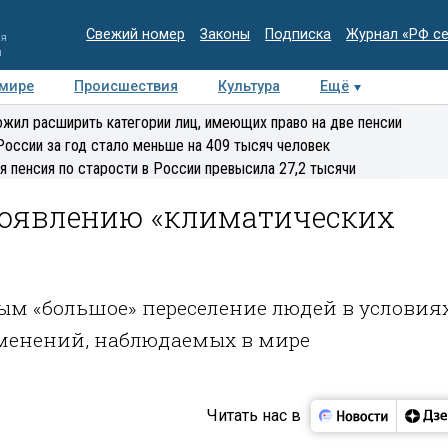
Свежий номер
Законы
Подписка
Журнал «РФ с
ия
и
 мире
Происшествия
Культура
Ещё
Медиацентр
Интервью
Колумнисты
Делова
жил расширить категории лиц, имеющих право на две пенсии
эксперт
России за год стало меньше на 409 тысяч человек
я пенсия по старости в России превысила 27,2 тысячи
 появлению «климатических
м «большое» переселение людей в условия
менений, наблюдаемых в мире
Читать нас в