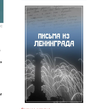
СС
В
»
я
м