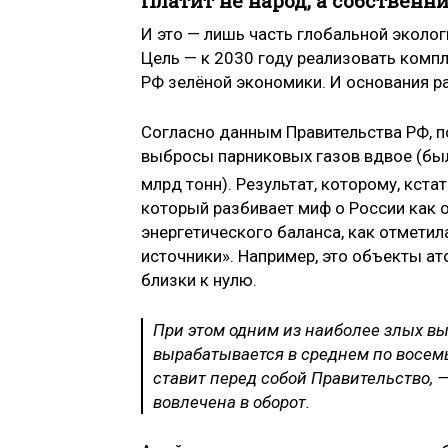
Платит не народ, а собствен
И это — лишь часть глобальной эколо
Цель — к 2030 году реализовать комп
РФ зелёной экономики. И основания ра
Согласно данным Правительства РФ, п
выбросы парниковых газов вдвое (был
млрд тонн). Результат, которому, кста
который разбивает миф о России как о
энергетического баланса, как отмети
источники». Например, это объекты а
близки к нулю.
При этом одним из наиболее злых вы
вырабатывается в среднем по восемь
ставит перед собой Правительство, —
вовлечена в оборот.