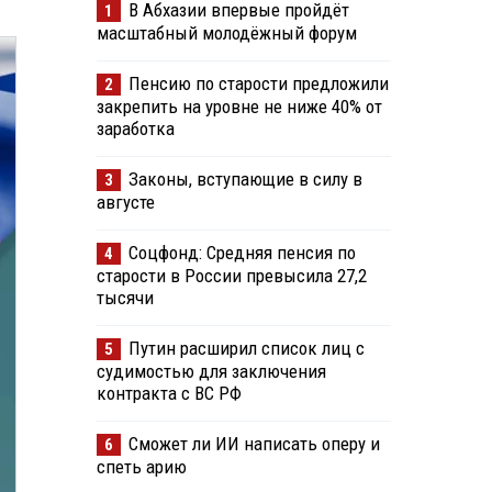
В Абхазии впервые пройдёт
1
масштабный молодёжный форум
Пенсию по старости предложили
2
закрепить на уровне не ниже 40% от
заработка
Законы, вступающие в силу в
3
августе
Соцфонд: Средняя пенсия по
4
старости в России превысила 27,2
тысячи
Путин расширил список лиц с
5
судимостью для заключения
контракта с ВС РФ
Сможет ли ИИ написать оперу и
6
спеть арию