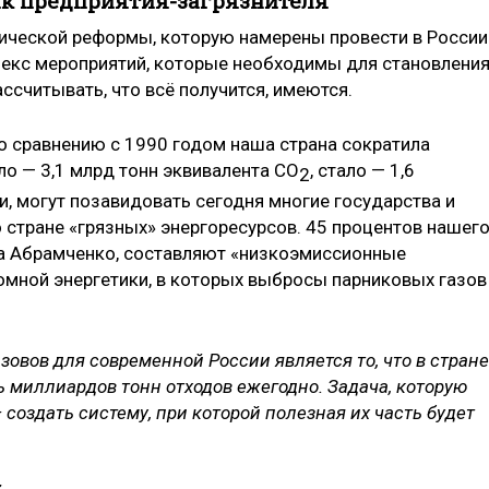
ник предприятия-загрязнителя
гической реформы, которую намерены провести в России
лекс мероприятий, которые необходимы для становления
ссчитывать, что всё получится, имеются.
о сравнению с 1990 годом наша страна сократила
о — 3,1 млрд тонн эквивалента СО
, стало — 1,6
2
ти, могут позавидовать сегодня многие государства и
 стране «грязных» энергоресурсов. 45 процентов нашег
ла Абрамченко, составляют «низкоэмиссионные
томной энергетики, в которых выбросы парниковых газов
зовов для современной России является то, что в стране
 миллиардов тонн отходов ежегодно. Задача, которую
 создать систему, при которой полезная их часть будет