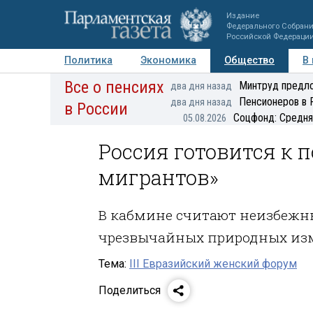
Издание
Федерального Собран
Российской Федераци
Политика
Экономика
Общество
В
Все о пенсиях
Фото
Авторы
Персоны
Мнения
Регионы
Минтруд предло
два дня назад
Пенсионеров в 
два дня назад
в России
Соцфонд: Средня
05.08.2026
Россия готовится к
мигрантов»
В кабмине считают неизбежны
чрезвычайных природных из
Тема:
III Евразийский женский форум
Поделиться