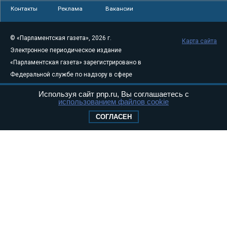
Контакты
Реклама
Вакансии
© «Парламентская газета», 2026 г.
Карта сайта
Электронное периодическое издание
«Парламентская газета» зарегистрировано в
Федеральной службе по надзору в сфере
связи, информационных технологий и
Используя сайт pnp.ru, Вы соглашаетесь с
массовых коммуникаций (Роскомнадзор) 05
использованием файлов cookie
августа 2011 года. 18+
СОГЛАСЕН
Свидетельство о регистрации Эл № ФС77-
46097
Учредитель — АНО «Парламентская газета»
Исполняющий обязанности главного
редактора — Абдуллаев М.Р.
Тел.: +7 (495) 637–69–79 E-mail:
pg@pnp.ru
«Парламентская газета» - официальное еженедельное издание
Федерального Собрания РФ. Издается с 1997 года. Учредители
газеты - Государственная Дума и Совет Федерации РФ. Официальный
публикатор федеральных конституционных законов, федеральных