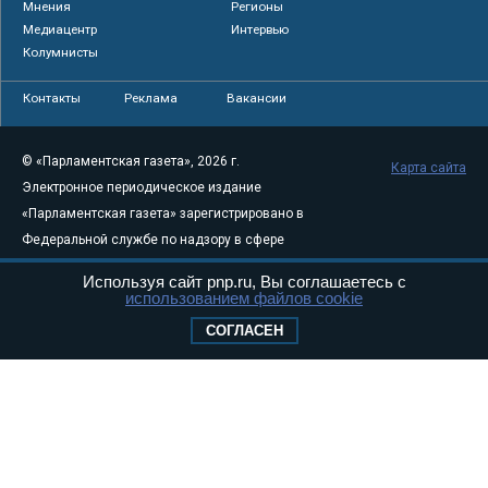
Мнения
Регионы
Медиацентр
Интервью
Колумнисты
Контакты
Реклама
Вакансии
© «Парламентская газета», 2026 г.
Карта сайта
Электронное периодическое издание
«Парламентская газета» зарегистрировано в
Федеральной службе по надзору в сфере
связи, информационных технологий и
Используя сайт pnp.ru, Вы соглашаетесь с
массовых коммуникаций (Роскомнадзор) 05
использованием файлов cookie
августа 2011 года. 18+
СОГЛАСЕН
Свидетельство о регистрации Эл № ФС77-
46097
Учредитель — АНО «Парламентская газета»
Исполняющий обязанности главного
редактора — Абдуллаев М.Р.
Тел.: +7 (495) 637–69–79 E-mail:
pg@pnp.ru