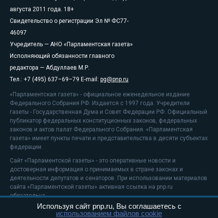
августа 2011 года. 18+
Свидетельство о регистрации Эл № ФС77-
46097
Учредитель — АНО «Парламентская газета»
Исполняющий обязанности главного
редактора — Абдуллаев М.Р.
Тел.: +7 (495) 637–69–79 E-mail:
pg@pnp.ru
«Парламентская газета» - официальное еженедельное издание
Федерального Собрания РФ. Издается с 1997 года. Учредители
газеты - Государственная Дума и Совет Федерации РФ. Официальный
публикатор федеральных конституционных законов, федеральных
законов и актов палат Федерального Собрания. «Парламентская
газета» имеет пункты печати и представительства в десяти субъектах
федерации.
Сайт «Парламентской газеты» - это оперативные новости и
достоверная информация о принимаемых в стране законах и
деятельности депутатов и сенаторов. При использовании материалов
сайта «Парламентской газеты» активная ссылка на pnp.ru
обязательна.
Используя сайт pnp.ru, Вы соглашаетесь с
На информационном ресурсе применяются
рекомендательные
использованием файлов cookie
технологии