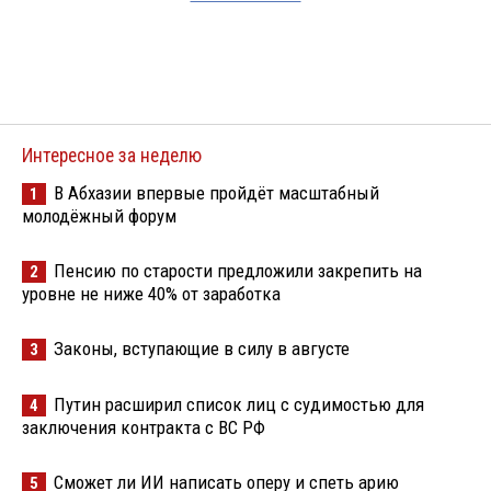
Интересное за неделю
В Абхазии впервые пройдёт масштабный
1
молодёжный форум
Пенсию по старости предложили закрепить на
2
уровне не ниже 40% от заработка
Законы, вступающие в силу в августе
3
Путин расширил список лиц с судимостью для
4
заключения контракта с ВС РФ
Сможет ли ИИ написать оперу и спеть арию
5