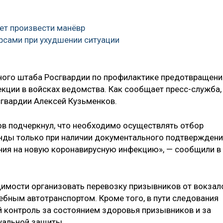
т произвести манёвр
сами при ухудшении ситуации
ного штаба Росгвардии по профилактике предотвращени
кции в войсках ведомства. Как сообщает пресс-служба,
сгвардии Алексей Кузьменков.
ов подчеркнул, что необходимо осуществлять отбор
нды только при наличии документального подтвержден
ния на новую коронавирусную инфекцию», — сообщили в
димости организовать перевозку призывников от вокзал
ебным автотранспортом. Кроме того, в пути следования
 контроль за состоянием здоровья призывников и за
уальной защиты.