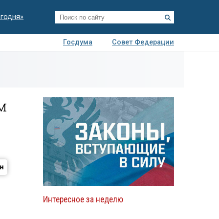
егодня»
Госдума
Совет Федерации
я
Авто
Недвижимость
Технологии
иза
м
Интересное за неделю