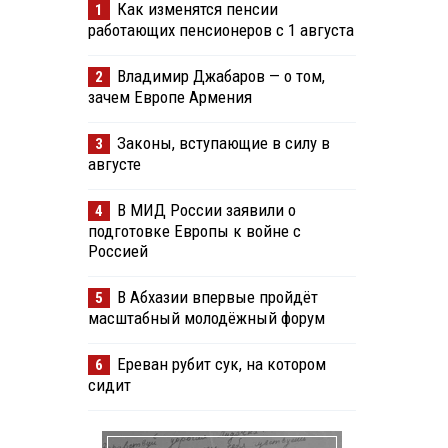
Как изменятся пенсии
1
работающих пенсионеров с 1 августа
Владимир Джабаров — о том,
2
зачем Европе Армения
Законы, вступающие в силу в
3
августе
В МИД России заявили о
4
подготовке Европы к войне с
Россией
В Абхазии впервые пройдёт
5
масштабный молодёжный форум
Ереван рубит сук, на котором
6
сидит