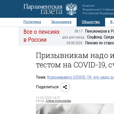
Издание
Федерального Собран
Российской Федераци
Политика
Экономика
Общество
В
Все о пенсиях
Фото
Авторы
Персоны
Мнения
Регионы
Пенсионеров в Р
08:17
Соцфонд: Средн
два дня назад
в России
Пенсию по старо
04.08.2026
Призывникам надо и
тестом на COVID-19,
Тема:
Коронавирус COVID-19: что надо з
Поделиться
15.05.2020 14:22
Автор:
Алёна Анисимова