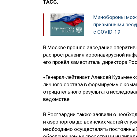
ТАСС.
Минобороны може
призывными ресур
с COVID-19
В Москве прошло заседание оператив
распространения коронавирусной инфе
его провёл заместитель директора Ро
«Генерал-лейтенант Алексей Кузьменк
личного состава в формируемые кома
отрицательного результата исследова
ведомстве.
В Росгвардии также заявили о необхо
и аэропортов до воинских частей служ
необходимо осуществлять постоянный
обеспечением их средствами индивид