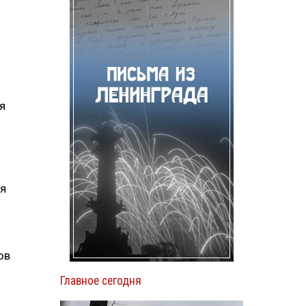
я
ия
ов
Главное сегодня