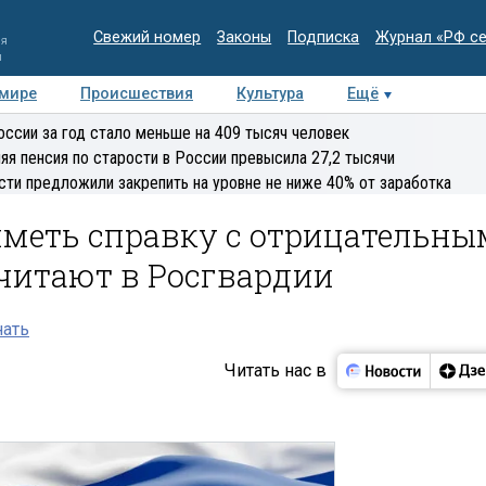
Свежий номер
Законы
Подписка
Журнал «РФ с
ия
и
 мире
Происшествия
Культура
Ещё
Медиацентр
Интервью
Колумнисты
Делова
оссии за год стало меньше на 409 тысяч человек
эксперт
яя пенсия по старости в России превысила 27,2 тысячи
сти предложили закрепить на уровне не ниже 40% от заработка
меть справку с отрицательны
 считают в Росгвардии
нать
Читать нас в