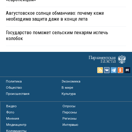
Августовское солнце обманчиво: почему коже
необходима защита даже в конце лета
Государство поможет сельским пекарям испечь
колобок
Политика
Экономика
Общество
В мире
Происшествия
Культура
Видео
Опросы
Фото
Персоны
Мнения
Регионы
Медиацентр
Интервью
Колумнисты