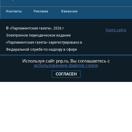
Контакты
Реклама
Вакансии
© «Парламентская газета», 2026 г.
Карта сайта
Электронное периодическое издание
«Парламентская газета» зарегистрировано в
Федеральной службе по надзору в сфере
связи, информационных технологий и
Используя сайт pnp.ru, Вы соглашаетесь с
массовых коммуникаций (Роскомнадзор) 05
использованием файлов cookie
августа 2011 года. 18+
СОГЛАСЕН
Свидетельство о регистрации Эл № ФС77-
46097
Учредитель — АНО «Парламентская газета»
Исполняющий обязанности главного
редактора — Абдуллаев М.Р.
Тел.: +7 (495) 637–69–79 E-mail:
pg@pnp.ru
«Парламентская газета» - официальное еженедельное издание
Федерального Собрания РФ. Издается с 1997 года. Учредители