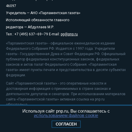
46097
Учредитель — АНО «Парламентская газета»
Исполняющий обязанности главного
редактора — Абдуллаев М.Р.
Тел.: +7 (495) 637–69–79 E-mail:
pg@pnp.ru
«Парламентская газета» - официальное еженедельное издание
Федерального Собрания РФ. Издается с 1997 года. Учредители
газеты - Государственная Дума и Совет Федерации РФ. Официальный
публикатор федеральных конституционных законов, федеральных
законов и актов палат Федерального Собрания. «Парламентская
газета» имеет пункты печати и представительства в десяти субъектах
федерации.
Сайт «Парламентской газеты» - это оперативные новости и
достоверная информация о принимаемых в стране законах и
деятельности депутатов и сенаторов. При использовании материалов
сайта «Парламентской газеты» активная ссылка на pnp.ru
обязательна.
Используя сайт pnp.ru, Вы соглашаетесь с
На информационном ресурсе применяются
рекомендательные
использованием файлов cookie
технологии
Положение о защите персональных данных
СОГЛАСЕН