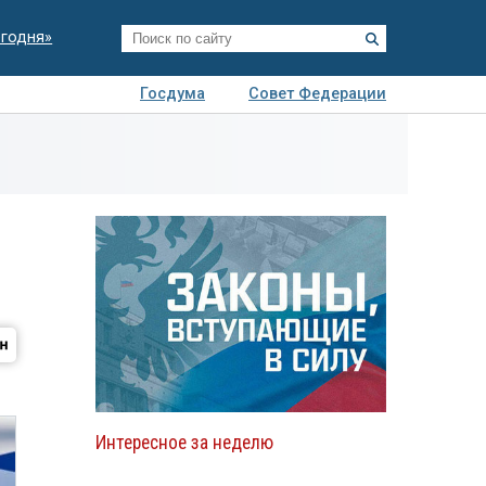
егодня»
Госдума
Совет Федерации
я
Авто
Недвижимость
Технологии
иза
Интересное за неделю