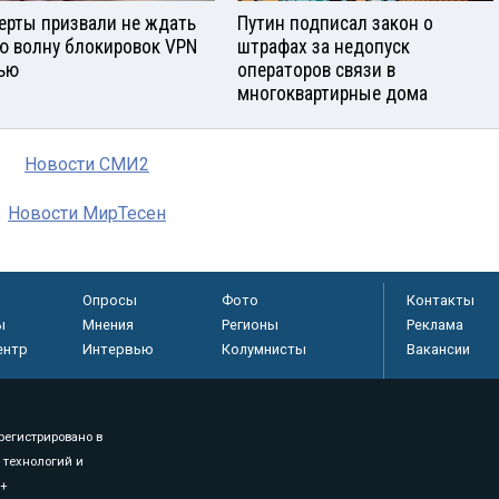
ерты призвали не ждать
Путин подписал закон о
ю волну блокировок VPN
штрафах за недопуск
ью
операторов связи в
многоквартирные дома
Новости СМИ2
Новости МирТесен
Опросы
Фото
Контакты
ы
Мнения
Регионы
Реклама
ентр
Интервью
Колумнисты
Вакансии
регистрировано в
 технологий и
8+