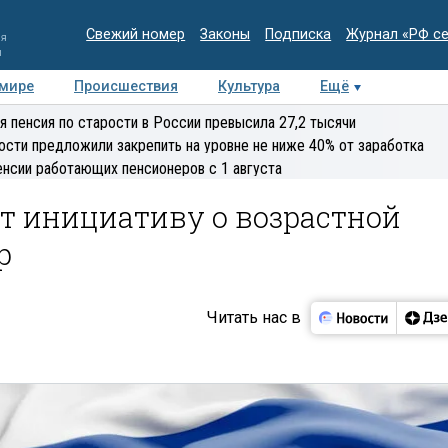
Свежий номер
Законы
Подписка
Журнал «РФ с
ия
и
 мире
Происшествия
Культура
Ещё
Медиацентр
Интервью
Колумнисты
Делова
я пенсия по старости в России превысила 27,2 тысячи
эксперт
ости предложили закрепить на уровне не ниже 40% от заработка
енсии работающих пенсионеров с 1 августа
т инициативу о возрастной
р
Читать нас в