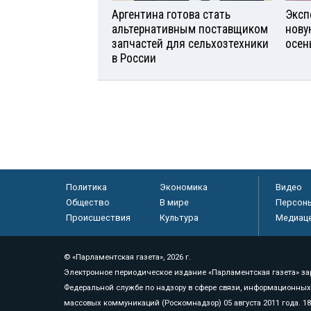
Аргентина готова стать
Эксп
альтернативным поставщиком
нову
запчастей для сельхозтехники
осен
в России
Политика
Экономика
Видео
Общество
В мире
Персон
Происшествия
Культура
Медиац
© «Парламентская газета», 2026 г.
Электронное периодическое издание «Парламентская газета» за
Федеральной службе по надзору в сфере связи, информационных
массовых коммуникаций (Роскомнадзор) 05 августа 2011 года. 1