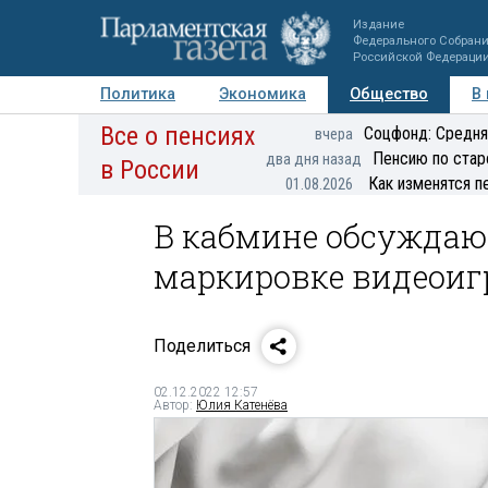
Издание
Федерального Собран
Российской Федераци
Политика
Экономика
Общество
В
Все о пенсиях
Фото
Авторы
Персоны
Мнения
Регионы
Соцфонд: Средня
вчера
Пенсию по стар
два дня назад
в России
Как изменятся п
01.08.2026
В кабмине обсуждаю
маркировке видеоиг
Поделиться
02.12.2022 12:57
Автор:
Юлия Катенёва