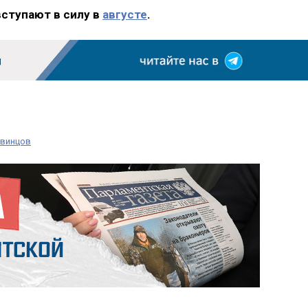
вступают в силу в
августе
.
Свинцов