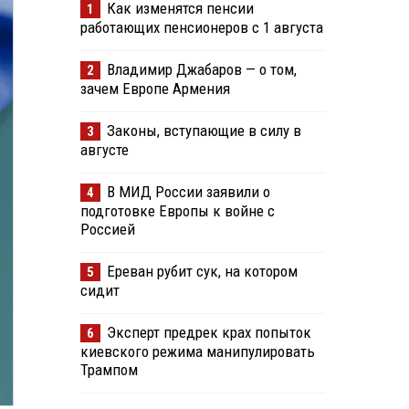
Как изменятся пенсии
1
работающих пенсионеров с 1 августа
Владимир Джабаров — о том,
2
зачем Европе Армения
Законы, вступающие в силу в
3
августе
В МИД России заявили о
4
подготовке Европы к войне с
Россией
Ереван рубит сук, на котором
5
сидит
Эксперт предрек крах попыток
6
киевского режима манипулировать
Трампом