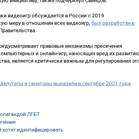
кую инициативу, также подчеркнул Свинцов.
ки видеоигр обсуждается в России с 2019
кую меру в отношении всех видеоигр,
был разработан в
Правительства.
 предусматривает правовые механизмы пресечения
компьютерных и онлайн-игр, наносящих вред их развитию
ства, является критически важным для регулирования эт
депутаты и сенаторы выразили в сентябре 2021 года
.
ропагандой ЛГБТ
лечения
 хотят идентифицировать