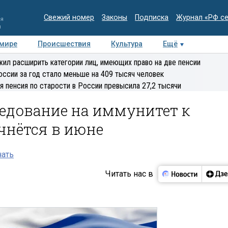
Свежий номер
Законы
Подписка
Журнал «РФ с
ия
и
 мире
Происшествия
Культура
Ещё
Медиацентр
Интервью
Колумнисты
Делова
ил расширить категории лиц, имеющих право на две пенсии
эксперт
оссии за год стало меньше на 409 тысяч человек
я пенсия по старости в России превысила 27,2 тысячи
едование на иммунитет к
ачнётся в июне
нать
Читать нас в