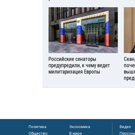
Российские сенаторы
Скан
предупредили, к чему ведет
поче
милитаризация Европы
вышл
пред
Политика
Экономика
Видео
Общество
В мире
Персон