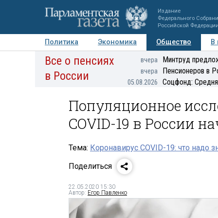
Издание
Федерального Собран
Российской Федераци
Политика
Экономика
Общество
В
Все о пенсиях
Фото
Авторы
Персоны
Мнения
Регионы
Минтруд предлож
вчера
Пенсионеров в Р
вчера
в России
Соцфонд: Средня
05.08.2026
Популяционное иссл
COVID-19 в России н
Тема:
Коронавирус COVID-19: что надо з
Поделиться
22.05.2020 15:30
Автор:
Егор Павленко