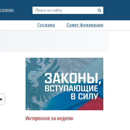
егодня»
Госдума
Совет Федерации
я
Авто
Недвижимость
Технологии
иза
Интересное за неделю