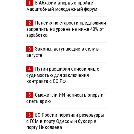
В Абхазии впервые пройдёт
1
масштабный молодёжный форум
Пенсию по старости предложили
2
закрепить на уровне не ниже 40% от
заработка
Законы, вступающие в силу в
3
августе
Путин расширил список лиц с
4
судимостью для заключения
контракта с ВС РФ
Сможет ли ИИ написать оперу и
5
спеть арию
ВС России поразили резервуары
6
с ГСМ в порту Одессы и буксир в
порту Николаева