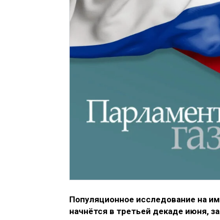
Популяционное исследование на имм
начнётся в третьей декаде июня, з