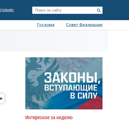
егодня»
Госдума
Совет Федерации
я
Авто
Недвижимость
Технологии
иза
Интересное за неделю