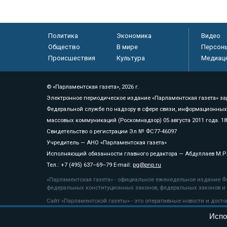
Политика
Экономика
Видео
Общество
В мире
Персон
Происшествия
Культура
Медиац
© «Парламентская газета», 2026 г.
Электронное периодическое издание «Парламентская газета» за
Федеральной службе по надзору в сфере связи, информационных
массовых коммуникаций (Роскомнадзор) 05 августа 2011 года. 1
Свидетельство о регистрации Эл № ФС77-46097
Учредитель — АНО «Парламентская газета»
Исполняющий обязанности главного редактора — Абдуллаев М.Р
Тел.: +7 (495) 637–69–79 E-mail:
pg@pnp.ru
«Парламентская газета» - официальное еженедельное издание Фе
федеральных конституционных законов, федеральных законов и а
Сайт «Парламентской газеты» - это оперативные новости и дост
«Парламентской газеты» активная ссылка на pnp.ru обязательна.
Испо
На информационном ресурсе применяются
рекомендательные т