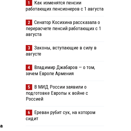
Как изменятся пенсии
1
работающих пенсионеров с 1 августа
Сенатор Косихина рассказала о
2
перерасчете пенсий работающих с 1
августа
Законы, вступающие в силу в
3
августе
Владимир Джабаров — о том,
4
зачем Европе Армения
В МИД России заявили о
5
подготовке Европы к войне с
Россией
Ереван рубит сук, на котором
6
сидит
а