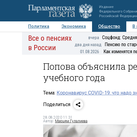
Издание
Федерального Собран
Российской Федераци
Политика
Экономика
Общество
В
Все о пенсиях
Фото
Авторы
Персоны
Мнения
Регионы
Соцфонд: Средня
вчера
Пенсию по стар
два дня назад
в России
Как изменятся п
01.08.2026
Попова объяснила р
учебного года
Тема:
Коронавирус COVID-19: что надо з
Поделиться
28.08.2020 11:31
Автор:
Марьям Гулалиева