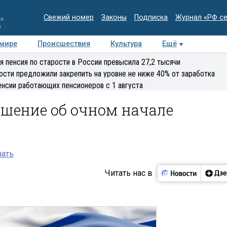
Свежий номер
Законы
Подписка
Журнал «РФ с
ия
и
 мире
Происшествия
Культура
Ещё
Медиацентр
Интервью
Колумнисты
Делова
я пенсия по старости в России превысила 27,2 тысячи
эксперт
ости предложили закрепить на уровне не ниже 40% от заработка
енсии работающих пенсионеров с 1 августа
ешение об очном начале
нать
Читать нас в