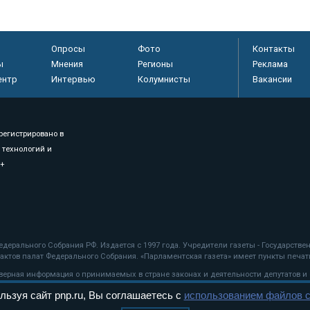
Опросы
Фото
Контакты
ы
Мнения
Регионы
Реклама
ентр
Интервью
Колумнисты
Вакансии
регистрировано в
 технологий и
8+
.
дерального Собрания РФ. Издается с 1997 года. Учредители газеты - Государств
ктов палат Федерального Собрания. «Парламентская газета» имеет пункты печати
оверная информация о принимаемых в стране законах и деятельности депутатов и
льзуя сайт pnp.ru, Вы соглашаетесь с
использованием файлов c
ехнологии