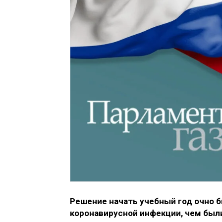
Решение начать учебный год очно б
коронавирусной инфекции, чем были