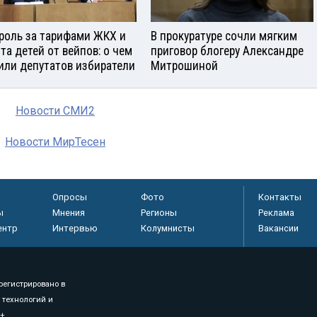
роль за тарифами ЖКХ и
В прокуратуре сочли мягким
та детей от вейпов: о чем
приговор блогеру Александре
или депутатов избиратели
Митрошиной
Новости СМИ2
Новости МирТесен
Опросы
Фото
Контакты
ы
Мнения
Регионы
Реклама
ентр
Интервью
Колумнисты
Вакансии
регистрировано в
 технологий и
8+