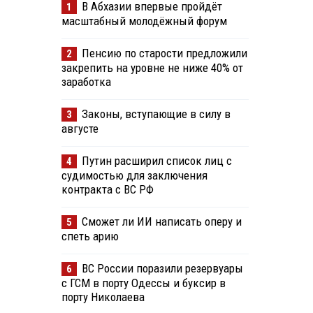
В Абхазии впервые пройдёт
1
масштабный молодёжный форум
Пенсию по старости предложили
2
закрепить на уровне не ниже 40% от
заработка
Законы, вступающие в силу в
3
августе
Путин расширил список лиц с
4
судимостью для заключения
контракта с ВС РФ
Сможет ли ИИ написать оперу и
5
спеть арию
ВС России поразили резервуары
6
с ГСМ в порту Одессы и буксир в
порту Николаева