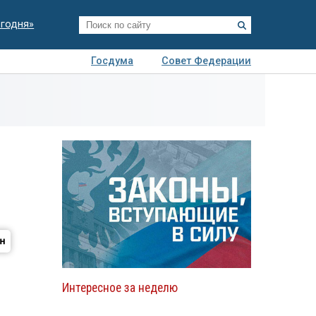
егодня»
Госдума
Совет Федерации
я
Авто
Недвижимость
Технологии
иза
Интересное за неделю