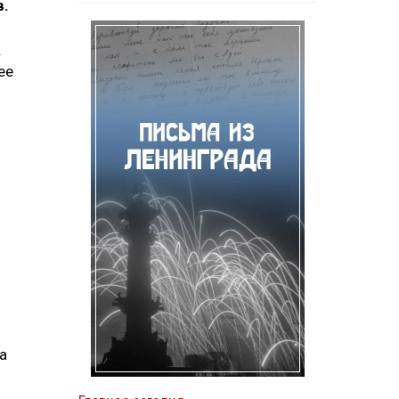
в.
.
ее
а