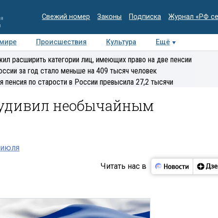
Свежий номер
Законы
Подписка
Журнал «РФ с
ия
и
 мире
Происшествия
Культура
Ещё
Медиацентр
Интервью
Колумнисты
Делова
ил расширить категории лиц, имеющих право на две пенсии
эксперт
оссии за год стало меньше на 409 тысяч человек
я пенсия по старости в России превысила 27,2 тысячи
 удивил необычайным
 июля
Читать нас в