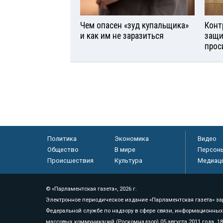
Чем опасен «зуд купальщика»
Конт
и как им не заразиться
защи
прос
Политика
Экономика
Видео
Общество
В мире
Персон
Происшествия
Культура
Медиац
© «Парламентская газета», 2026 г.
Электронное периодическое издание «Парламентская газета» за
Федеральной службе по надзору в сфере связи, информационных
массовых коммуникаций (Роскомнадзор) 05 августа 2011 года. 1