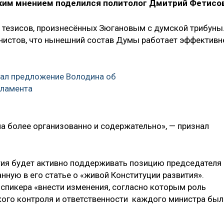
аким мнением поделился политолог Дмитрий Фетисо
 тезисов, произнесённых Зюгановым с думской трибуны
нистов, что нынешний состав Думы работает эффективн
ал предложение Володина об
рламента
ла более организованно и содержательно», — признал
ртия будет активно поддерживать позицию председателя
ную в его статье о «живой Конституции развития».
пикера «внести изменения, согласно которым роль
кого контроля и ответственности каждого министра был