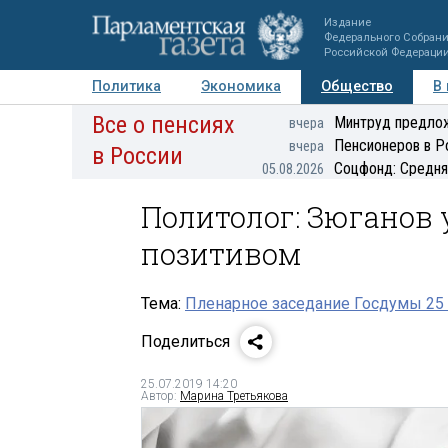
Издание
Федерального Собран
Российской Федераци
Политика
Экономика
Общество
В
Все о пенсиях
Фото
Авторы
Персоны
Мнения
Регионы
Минтруд предлож
вчера
Пенсионеров в Р
вчера
в России
Соцфонд: Средня
05.08.2026
Политолог: Зюганов
позитивом
Тема:
Пленарное заседание Госдумы 25
Поделиться
25.07.2019 14:20
Автор:
Марина Третьякова