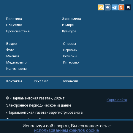
Политика
Экономика
Общество
В мире
Происшествия
Культура
Видео
Опросы
Фото
Персоны
Мнения
Регионы
Медиацентр
Интервью
Колумнисты
Контакты
Реклама
Вакансии
© «Парламентская газета», 2026 г.
Карта сайта
Электронное периодическое издание
«Парламентская газета» зарегистрировано в
Федеральной службе по надзору в сфере
Используя сайт pnp.ru, Вы соглашаетесь с
связи, информационных технологий и
использованием файлов cookie