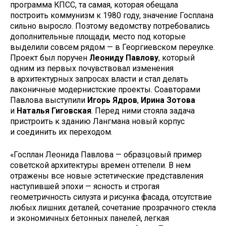
программа КПСС, та самая, которая обещала
построить коммунизм к 1980 году, значение Госплана
сильно выросло. Поэтому ведомству потребовались
дополнительные площади, место под которые
выделили совсем рядом — в Георгиевском переулке.
Проект был поручен
Леониду Павлову
, который
одним из первых почувствовал изменения
в архитектурных запросах власти и стал делать
лаконичные модернистские проекты. Соавторами
Павлова выступили
Игорь Ядров
,
Ирина Зотова
и
Наталья Гиговская
. Перед ними стояла задача
пристроить к зданию Лангмана новый корпус
и соединить их переходом.
«Госплан Леонида Павлова — образцовый пример
советской архитектуры времен оттепели. В нем
отражены все новые эстетические представления
наступившей эпохи — ясность и строгая
геометричность силуэта и рисунка фасада, отсутствие
любых лишних деталей, сочетание прозрачного стекла
и экономичных бетонных панелей, легкая