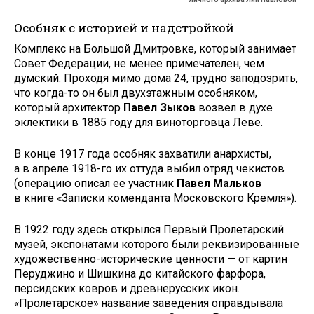
Особняк с историей и надстройкой
Комплекс на Большой Дмитровке, который занимает
Совет Федерации, не менее примечателен, чем
думский. Проходя мимо дома 24, трудно заподозрить,
что когда-то он был двухэтажным особняком,
который архитектор
Павел Зыков
возвел в духе
эклектики в 1885 году для виноторговца Леве.
В конце 1917 года особняк захватили анархисты,
а в апреле 1918-го их оттуда выбил отряд чекистов
(операцию описал ее участник
Павел Мальков
в книге «Записки коменданта Московского Кремля»).
В 1922 году здесь открылся Первый Пролетарский
музей, экспонатами которого были реквизированные
художественно-исторические ценности — от картин
Перуджино и Шишкина до китайского фарфора,
персидских ковров и древнерусских икон.
«Пролетарское» название заведения оправдывала