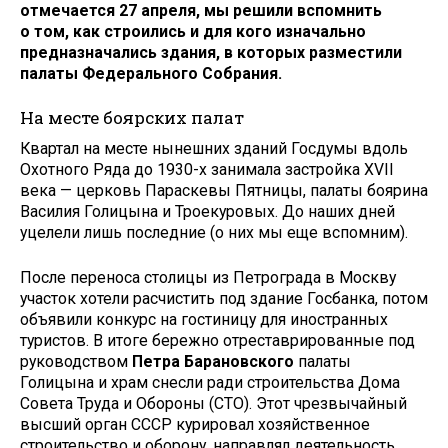
отмечается 27 апреля, мы решили вспомнить
о том, как строились и для кого изначально
предназначались здания, в которых разместили
палаты Федерального Собрания.
На месте боярских палат
Квартал на месте нынешних зданий Госдумы вдоль
Охотного Ряда до 1930-х занимала застройка XVII
века — церковь Параскевы Пятницы, палаты боярина
Василия Голицына и Троекуровых. До наших дней
уцелели лишь последние (о них мы еще вспомним).
После переноса столицы из Петрограда в Москву
участок хотели расчистить под здание Госбанка, потом
объявили конкурс на гостиницу для иностранных
туристов. В итоге бережно отреставрированные под
руководством
Петра Барановского
палаты
Голицына и храм снесли ради строительства Дома
Совета Труда и Обороны (СТО). Этот чрезвычайный
высший орган СССР курировал хозяйственное
строительство и оборону, направлял деятельность