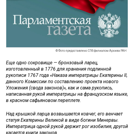
© Фото предоставлено СПб филиалом Архива РАН
Еще одно сокровище — бронзовый ларец,
изготовленный в 1776 для хранения подлинной
рукописи 1767 года «Наказа императрицы Екатерины II,
данного Комиссии по составлению проекта нового
Уложения (свода законов)», как и сама рукопись,
написанная рукой императрицы на французском языке,
в красном сафьяновом переплете.
Над крышкой ларца возвышается ковчег, его венчает
статуя Екатерины Великой в виде богини Минервы.
Императрица одной рукой держит рог изобилия, другой
касается книги законов.