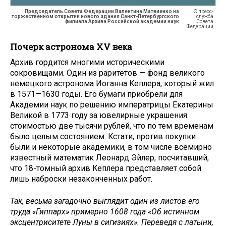
Председатель Совета Федерации Валентина Матвиенко на
© пресс-
торжественном открытии нового здания Санкт-Петербургского
служба
филиала Архива Российской академии наук
Совета
Федерации
Почерк астронома XV века
Архив гордится многими историческими
сокровищами. Один из раритетов — фонд великого
немецкого астронома Иоганна Кеплера, который жил
в 1571—1630 годы. Его бумаги приобрели для
Академии наук по решению императрицы Екатерины
Великой в 1773 году за ювелирные украшения
стоимостью две тысячи рублей, что по тем временам
было целым состоянием. Кстати, против покупки
были и некоторые академики, в том числе всемирно
известный математик Леонард Эйлер, посчитавший,
что 18-томный архив Кеплера представляет собой
лишь наброски незаконченных работ.
Так, весьма загадочно выглядит один из листов его
труда «Гиппарх» примерно 1608 года «Об истинном
эксцентриситете Луны в сигизиях». Переведя с латыни,