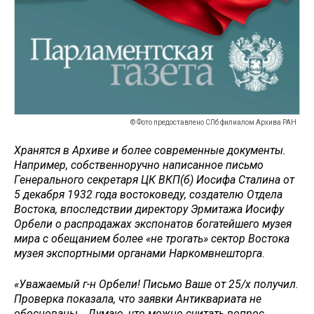
© Фото предоставлено СПб филиалом Архива РАН
Хранятся в Архиве и более современные документы.
Например, собственноручно написанное письмо
Генерального секретаря ЦК ВКП(б) Иосифа Сталина от
5 декабря 1932 года востоковеду, создателю Отдела
Востока, впоследствии директору Эрмитажа Иосифу
Орбели о распродажах экспонатов богатейшего музея
мира с обещанием более «не трогать» сектор Востока
музея экспортными органами Наркомвнешторга.
«Уважаемый г-н Орбели! Письмо Ваше от 25/х получил.
Проверка показала, что заявки Антиквариата не
обоснованы… Думаю, что можно считать вопрос