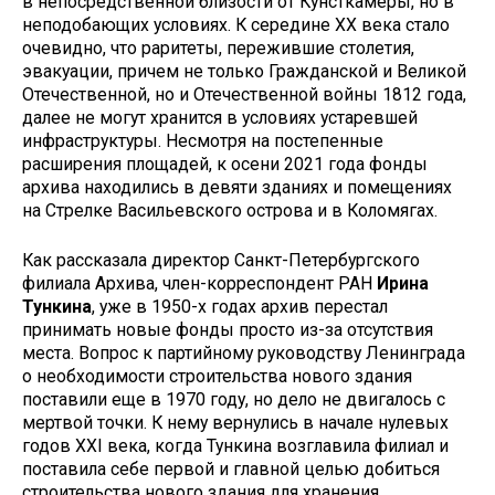
в непосредственной близости от Кунсткамеры, но в
неподобающих условиях. К середине XX века стало
очевидно, что раритеты, пережившие столетия,
эвакуации, причем не только Гражданской и Великой
Отечественной, но и Отечественной войны 1812 года,
далее не могут хранится в условиях устаревшей
инфраструктуры. Несмотря на постепенные
расширения площадей, к осени 2021 года фонды
архива находились в девяти зданиях и помещениях
на Стрелке Васильевского острова и в Коломягах.
Как рассказала директор Санкт-Петербургского
филиала Архива, член-корреспондент РАН
Ирина
Тункина
, уже в 1950-х годах архив перестал
принимать новые фонды просто из-за отсутствия
места. Вопрос к партийному руководству Ленинграда
о необходимости строительства нового здания
поставили еще в 1970 году, но дело не двигалось с
мертвой точки. К нему вернулись в начале нулевых
годов XXI века, когда Тункина возглавила филиал и
поставила себе первой и главной целью добиться
строительства нового здания для хранения