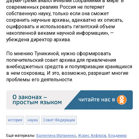
двумя-тремя аналогичными собраниями в мире. В
современных реалиях Россия не потеряет
собственную науку, только если она сможет
сохранить научные архивы, адекватно их описать,
оцифровать и использовать гигантский объем
накопленной веками научной информации», —
убеждена директор архива.
По мнению Туникиной, нужно сформировать
попечительский совет архива для привлечения
внебюджетных средств и популяризации хранящихся
в нем сокровищ. И это, возможно, разрешит многие
проблемы его деятельности.
история
наука
Совет Федерации
Ещё материалы:
Валентина Матвиенко
,
Жорес Алфёров
,
Владимир