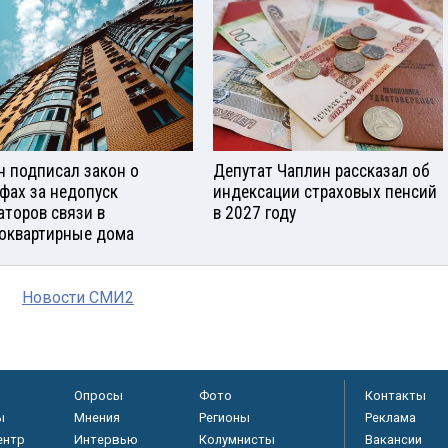
н подписал закон о
Депутат Чаплин рассказал об
фах за недопуск
индексации страховых пенсий
аторов связи в
в 2027 году
оквартирные дома
Новости СМИ2
Опросы
Фото
Контакты
ы
Мнения
Регионы
Реклама
ентр
Интервью
Колумнисты
Вакансии