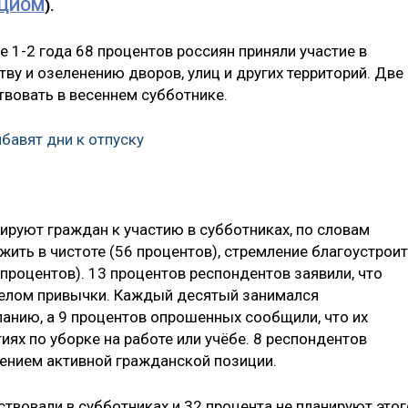
ЦИОМ
).
 1-2 года 68 процентов россиян приняли участие в
тву и озеленению дворов, улиц и других территорий. Две
твовать в весеннем субботнике.
бавят дни к отпуску
руют граждан к участию в субботниках, по словам
жить в чистоте (56 процентов), стремление благоустрои
 процентов). 13 процентов респондентов заявили, что
 делом привычки. Каждый десятый занимался
анию, а 9 процентов опрошенных сообщили, что их
иях по уборке на работе или учёбе. 8 респондентов
лением активной гражданской позиции.
ствовали в субботниках и 32 процента не планируют этог