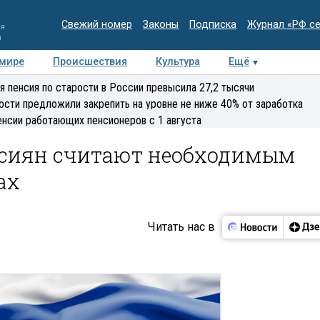
Свежий номер
Законы
Подписка
Журнал «РФ с
ия
и
 мире
Происшествия
Культура
Ещё
Медиацентр
Интервью
Колумнисты
Делова
я пенсия по старости в России превысила 27,2 тысячи
эксперт
ости предложили закрепить на уровне не ниже 40% от заработка
енсии работающих пенсионеров с 1 августа
оссиян считают необходимым
ах
Читать нас в