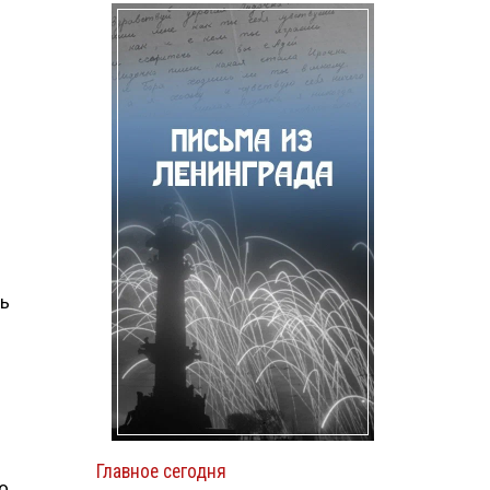
ть
Главное сегодня
о