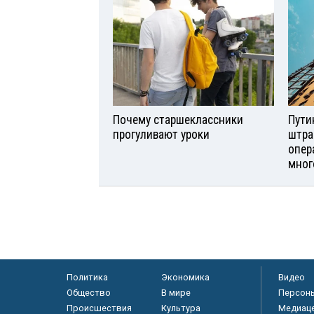
Почему старшеклассники
Пути
прогуливают уроки
штра
опер
мног
Политика
Экономика
Видео
Общество
В мире
Персон
Происшествия
Культура
Медиац