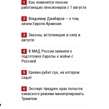
Как изменятся пенсии
1
работающих пенсионеров с 1 августа
Владимир Джабаров — о том,
2
зачем Европе Армения
Законы, вступающие в силу в
3
августе
В МИД России заявили о
4
подготовке Европы к войне с
Россией
Ереван рубит сук, на котором
5
сидит
Эксперт предрек крах попыток
6
киевского режима манипулировать
Трампом
м