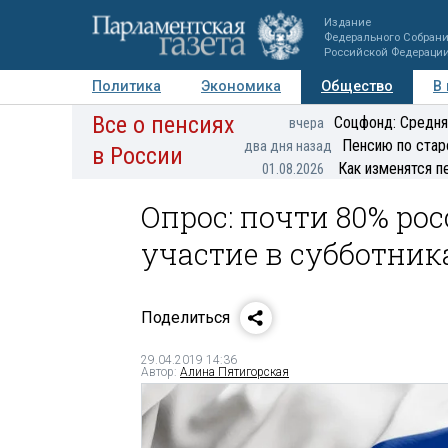
Издание
Федерального Собран
Российской Федераци
Политика
Экономика
Общество
В
Все о пенсиях
Фото
Авторы
Персоны
Мнения
Регионы
Соцфонд: Средня
вчера
Пенсию по стар
два дня назад
в России
Как изменятся п
01.08.2026
Опрос: почти 80% р
участие в субботник
Поделиться
29.04.2019 14:36
Автор:
Алина Пятигорская