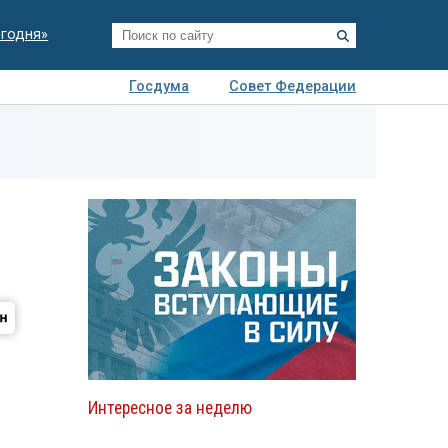
егодня»
Госдума
Совет Федерации
я
Авто
Недвижимость
Технологии
иза
Интересное за неделю