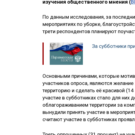
изучения общественного мнения (
В
По данным исследования, за последние
мероприятиях по уборке, благоустройс
трети респондентов планируют поучас
За субботники при
Основными причинами, которые мотиви
участников опроса, являются желание 
территорию и сделать её красивой (14
участие в субботниках стало для них
облагораживанием территории за комп
вынудили принять участие в мероприят
считают участие в субботниках прояв
Треть опрошенных (31 процент) не уча