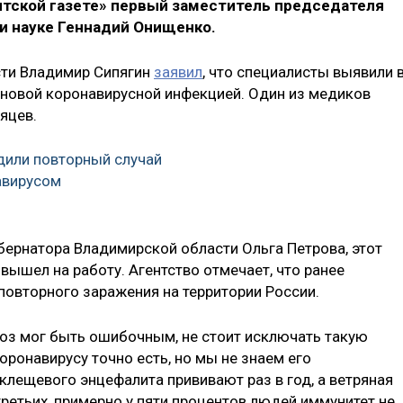
нтской газете» первый заместитель председателя
и науке Геннадий Онищенко.
сти Владимир Сипягин
заявил
, что специалисты выявили 
 новой коронавирусной инфекцией. Один из медиков
яцев.
дили повторный случай
авирусом
бернатора Владимирской области Ольга Петрова, этот
вышел на работу. Агентство отмечает, что ранее
повторного заражения на территории России.
ноз мог быть ошибочным, не стоит исключать такую
оронавирусу точно есть, но мы не знаем его
 клещевого энцефалита прививают раз в год, а ветряная
третьих, примерно у пяти процентов людей иммунитет не