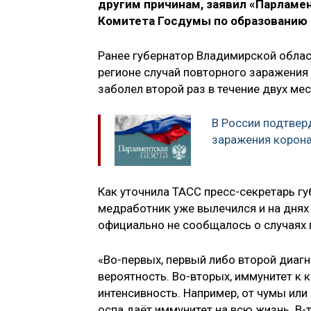
другим причинам, заявил «Парламе
Комитета Госдумы по образованию 
Ранее губернатор Владимирской обла
регионе случай повторного заражения
заболел второй раз в течение двух мес
В России подтвер
заражения корон
Как уточнила ТАСС пресс-секретарь гу
медработник уже вылечился и на днях 
официально не сообщалось о случаях 
«Во-первых, первый либо второй диаг
вероятность. Во-вторых, иммунитет к к
интенсивность. Например, от чумы или
оспа даёт иммунитет на всю жизнь. В-