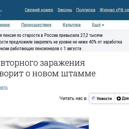
Свежий номер
Законы
Подписка
Журнал «РФ с
ия
и
 мире
Происшествия
Культура
Ещё
Медиацентр
Интервью
Колумнисты
Делова
я пенсия по старости в России превысила 27,2 тысячи
эксперт
ости предложили закрепить на уровне не ниже 40% от заработка
енсии работающих пенсионеров с 1 августа
овторного заражения
оворит о новом штамме
нать
Читать нас в