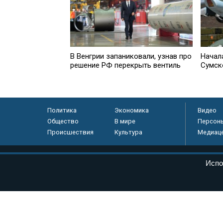
В Венгрии запаниковали, узнав про
Начал
решение РФ перекрыть вентиль
Сумск
Политика
Экономика
Видео
Общество
В мире
Персон
Происшествия
Культура
Медиац
© «Парламентская газета», 2026 г.
Испо
Электронное периодическое издание «Парламентская газета» за
Федеральной службе по надзору в сфере связи, информационных
массовых коммуникаций (Роскомнадзор) 05 августа 2011 года. 1
Свидетельство о регистрации Эл № ФС77-46097
Учредитель — АНО «Парламентская газета»