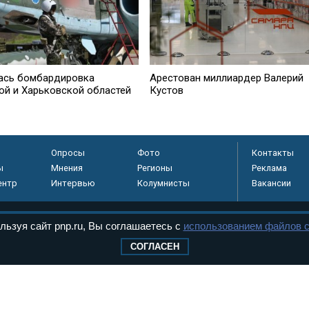
ась бомбардировка
Арестован миллиардер Валерий
ой и Харьковской областей
Кустов
Опросы
Фото
Контакты
ы
Мнения
Регионы
Реклама
ентр
Интервью
Колумнисты
Вакансии
льзуя сайт pnp.ru, Вы соглашаетесь с
использованием файлов c
регистрировано в
СОГЛАСЕН
 технологий и
8+