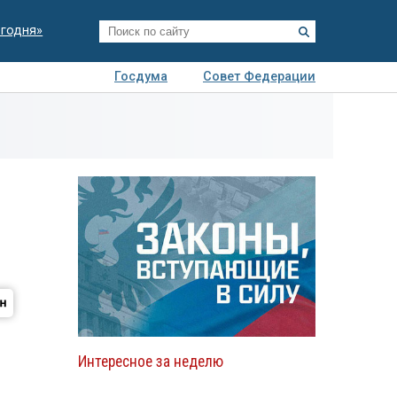
егодня»
Госдума
Совет Федерации
я
Авто
Недвижимость
Технологии
иза
Интересное за неделю