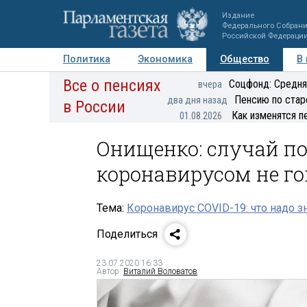
Издание
Федерального Собран
Российской Федераци
Политика
Экономика
Общество
В
Все о пенсиях
Фото
Авторы
Персоны
Мнения
Регионы
Соцфонд: Средня
вчера
Пенсию по стар
два дня назад
в России
Как изменятся п
01.08.2026
Онищенко: случай п
коронавирусом не г
Тема:
Коронавирус COVID-19: что надо з
Поделиться
23.07.2020 16:33
Автор:
Виталий Воловатов