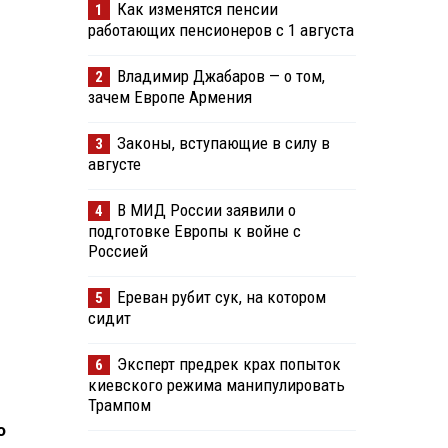
Как изменятся пенсии
1
работающих пенсионеров с 1 августа
Владимир Джабаров — о том,
2
зачем Европе Армения
Законы, вступающие в силу в
3
августе
В МИД России заявили о
4
подготовке Европы к войне с
Россией
Ереван рубит сук, на котором
5
сидит
Эксперт предрек крах попыток
6
киевского режима манипулировать
Трампом
о