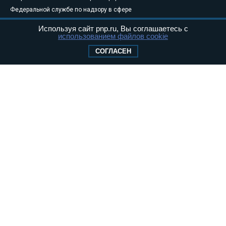
Федеральной службе по надзору в сфере
связи, информационных технологий и
Используя сайт pnp.ru, Вы соглашаетесь с
массовых коммуникаций (Роскомнадзор) 05
использованием файлов cookie
августа 2011 года. 18+
СОГЛАСЕН
Свидетельство о регистрации Эл № ФС77-
46097
Учредитель — АНО «Парламентская газета»
Исполняющий обязанности главного
редактора — Абдуллаев М.Р.
Тел.: +7 (495) 637–69–79 E-mail:
pg@pnp.ru
«Парламентская газета» - официальное еженедельное издание
Федерального Собрания РФ. Издается с 1997 года. Учредители
газеты - Государственная Дума и Совет Федерации РФ. Официальный
публикатор федеральных конституционных законов, федеральных
законов и актов палат Федерального Собрания. «Парламентская
газета» имеет пункты печати и представительства в десяти субъектах
федерации.
Сайт «Парламентской газеты» - это оперативные новости и
достоверная информация о принимаемых в стране законах и
деятельности депутатов и сенаторов. При использовании материалов