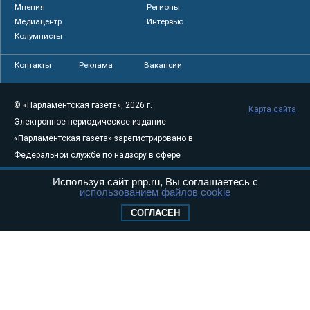
Мнения
Регионы
Медиацентр
Интервью
Колумнисты
Контакты
Реклама
Вакансии
© «Парламентская газета», 2026 г.
Карта сайта
Электронное периодическое издание
«Парламентская газета» зарегистрировано в
Федеральной службе по надзору в сфере
связи, информационных технологий и
Используя сайт pnp.ru, Вы соглашаетесь с
массовых коммуникаций (Роскомнадзор) 05
использованием файлов cookie
августа 2011 года. 18+
СОГЛАСЕН
Свидетельство о регистрации Эл № ФС77-
46097
Учредитель — АНО «Парламентская газета»
Исполняющий обязанности главного
редактора — Абдуллаев М.Р.
Тел.: +7 (495) 637–69–79 E-mail:
pg@pnp.ru