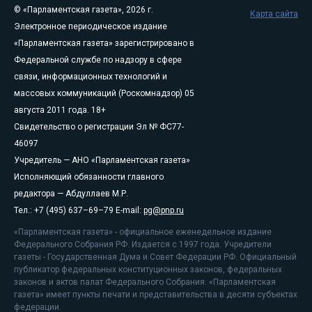
© «Парламентская газета», 2026 г.
Карта сайта
Электронное периодическое издание
«Парламентская газета» зарегистрировано в
Федеральной службе по надзору в сфере
связи, информационных технологий и
массовых коммуникаций (Роскомнадзор) 05
августа 2011 года. 18+
Свидетельство о регистрации Эл № ФС77-
46097
Учредитель — АНО «Парламентская газета»
Исполняющий обязанности главного
редактора — Абдуллаев М.Р.
Тел.: +7 (495) 637–69–79 E-mail:
pg@pnp.ru
«Парламентская газета» - официальное еженедельное издание
Федерального Собрания РФ. Издается с 1997 года. Учредители
газеты - Государственная Дума и Совет Федерации РФ. Официальный
публикатор федеральных конституционных законов, федеральных
законов и актов палат Федерального Собрания. «Парламентская
газета» имеет пункты печати и представительства в десяти субъектах
федерации.