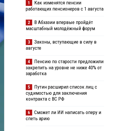
Как изменятся пенсии
1
работающих пенсионеров с 1 августа
В Абхазии впервые пройдёт
2
масштабный молодёжный форум
Законы, вступающие в силу в
3
августе
Пенсию по старости предложили
4
закрепить на уровне не ниже 40% от
заработка
Путин расширил список лиц с
5
судимостью для заключения
контракта с ВС РФ
Сможет ли ИИ написать оперу и
6
спеть арию