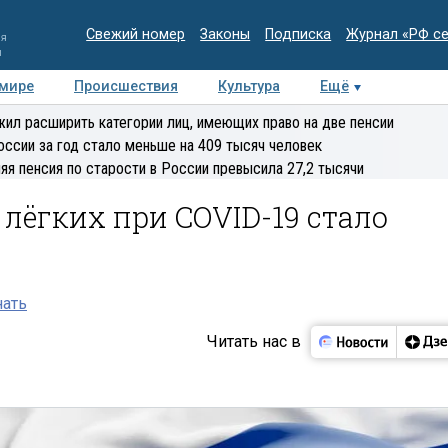
Свежий номер
Законы
Подписка
Журнал «РФ с
ия
и
 мире
Происшествия
Культура
Ещё
Медиацентр
Интервью
Колумнисты
Делова
ил расширить категории лиц, имеющих право на две пенсии
эксперт
оссии за год стало меньше на 409 тысяч человек
яя пенсия по старости в России превысила 27,2 тысячи
лёгких при COVID-19 стало
нать
Читать нас в