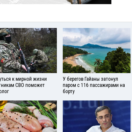
уться к мирной жизни
У берегов Гайаны затонул
тникам СВО поможет
паром с 116 пассажирами на
олог
борту