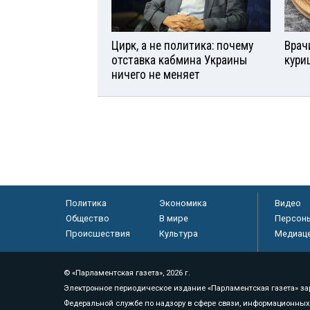
Цирк, а не политика: почему
Врач
отставка кабмина Украины
кури
ничего не меняет
Политика
Экономика
Видео
Общество
В мире
Персон
Происшествия
Культура
Медиац
© «Парламентская газета», 2026 г.
Электронное периодическое издание «Парламентская газета» за
Федеральной службе по надзору в сфере связи, информационных