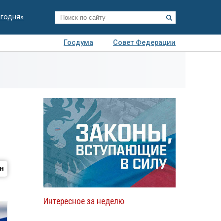
егодня»
Госдума
Совет Федерации
я
Авто
Недвижимость
Технологии
иза
Интересное за неделю