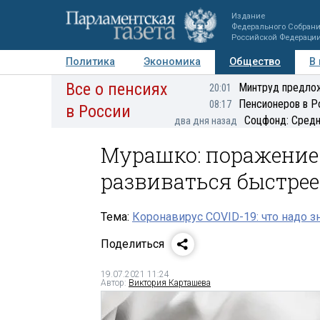
Издание
Федерального Собран
Российской Федераци
Политика
Экономика
Общество
В
Все о пенсиях
Фото
Авторы
Персоны
Мнения
Регионы
Минтруд предлож
20:01
Пенсионеров в Р
08:17
в России
Соцфонд: Средн
два дня назад
Мурашко: поражение 
развиваться быстрее
Тема:
Коронавирус COVID-19: что надо з
Поделиться
19.07.2021 11:24
Автор:
Виктория Карташева