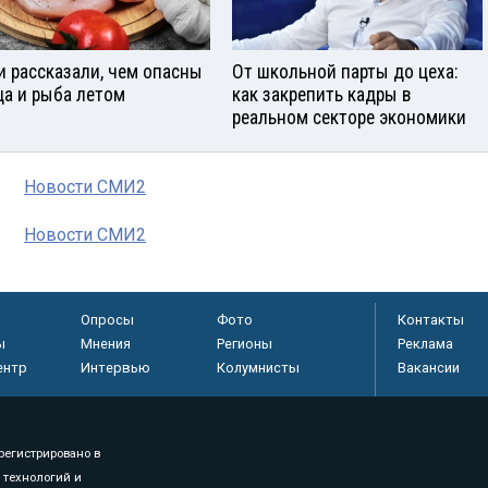
и рассказали, чем опасны
От школьной парты до цеха:
ца и рыба летом
как закрепить кадры в
реальном секторе экономики
Новости СМИ2
Новости СМИ2
Опросы
Фото
Контакты
ы
Мнения
Регионы
Реклама
ентр
Интервью
Колумнисты
Вакансии
регистрировано в
 технологий и