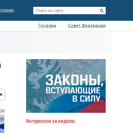
егодня»
Госдума
Совет Федерации
я
Авто
Недвижимость
Технологии
иза
а
сти
Интересное за неделю