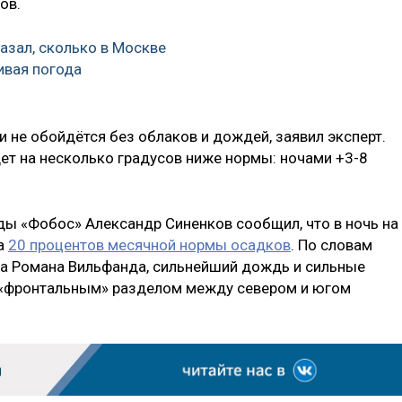
ов.
азал, сколько в Москве
ивая погода
и не обойдётся без облаков и дождей, заявил эксперт.
ет на несколько градусов ниже нормы: ночами +3-8
ды «Фобос» Александр Синенков сообщил, что в ночь на
а
20 процентов месячной нормы осадков
. По словам
ра Романа Вильфанда, сильнейший дождь и сильные
 «фронтальным» разделом между севером и югом