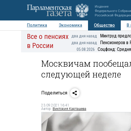
Издание
Федерального Собран
Российской Федераци
Политика
Экономика
Общество
В
Все о пенсиях
Фото
Авторы
Персоны
Мнения
Регионы
Минтруд предло
два дня назад
Пенсионеров в 
два дня назад
в России
Соцфонд: Средня
05.08.2026
Москвичам пообещал
следующей неделе
Поделиться
23.09.2021 16:41
Автор:
Виктория Карташева