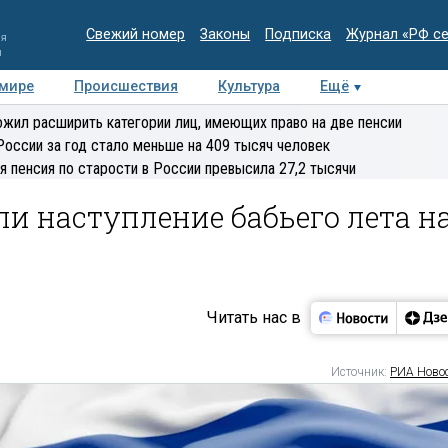
Свежий номер
Законы
Подписка
Журнал «РФ с
ия
и
 мире
Происшествия
Культура
Ещё
Медиацентр
Интервью
Колумнисты
Делова
жил расширить категории лиц, имеющих право на две пенсии
эксперт
России за год стало меньше на 409 тысяч человек
я пенсия по старости в России превысила 27,2 тысячи
и наступление бабьего лета н
Читать нас в
Источник:
РИА Ново