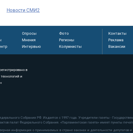
Новости СМИ2
Опросы
Фото
Контакты
ы
Мнения
Регионы
Реклама
ентр
Интервью
Колумнисты
Вакансии
регистрировано в
 технологий и
8+
.
дерального Собрания РФ. Издается с 1997 года. Учредители газеты - Государств
ктов палат Федерального Собрания. «Парламентская газета» имеет пункты печати
оверная информация о принимаемых в стране законах и деятельности депутатов и