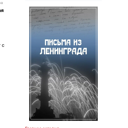
ва
ая
 с