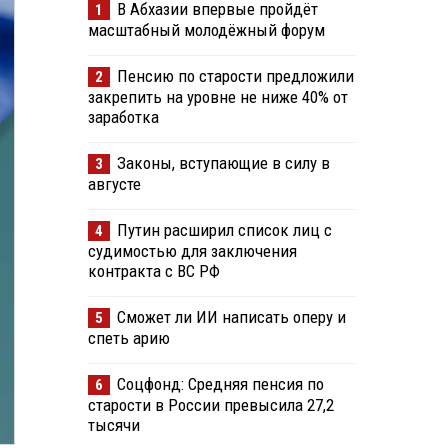
В Абхазии впервые пройдёт
1
масштабный молодёжный форум
Пенсию по старости предложили
2
закрепить на уровне не ниже 40% от
заработка
Законы, вступающие в силу в
3
августе
Путин расширил список лиц с
4
судимостью для заключения
контракта с ВС РФ
Сможет ли ИИ написать оперу и
5
спеть арию
Соцфонд: Средняя пенсия по
6
старости в России превысила 27,2
тысячи