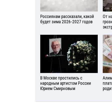
Россиянам рассказали, какой
От н
будет зима 2026-2027 годов
гроз
экст
В Москве простились с
Алим
народным артистом России
плат
Юрием Смирновым
роди