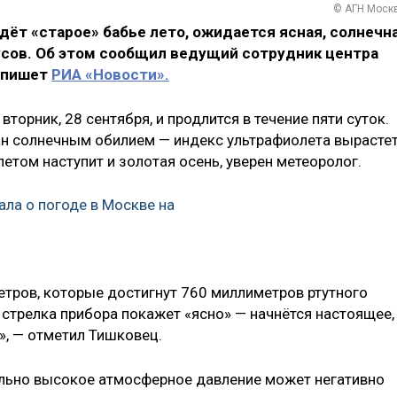
© АГН Моск
ёт «старое» бабье лето, ожидается ясная, солнечн
усов. Об этом сообщил ведущий сотрудник центра
, пишет
РИА «Новости».
вторник, 28 сентября, и продлится в течение пяти суток.
н солнечным обилием — индекс ультрафиолета вырастет
летом наступит и золотая осень, уверен метеоролог.
ала о погоде в Москве на
етров, которые достигнут 760 миллиметров ртутного
 стрелка прибора покажет «ясно» — начнётся настоящее,
о», — отметил Тишковец.
ально высокое атмосферное давление может негативно