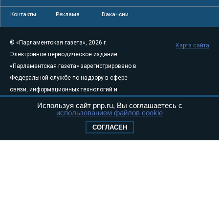
Контакты
Реклама
Вакансии
© «Парламентская газета», 2026 г.
Карта сайта
Электронное периодическое издание
«Парламентская газета» зарегистрировано в
Федеральной службе по надзору в сфере
связи, информационных технологий и
массовых коммуникаций (Роскомнадзор) 05
Используя сайт pnp.ru, Вы соглашаетесь с
использованием файлов cookie
августа 2011 года. 18+
Свидетельство о регистрации Эл № ФС77-
СОГЛАСЕН
46097
Учредитель — АНО «Парламентская газета»
Исполняющий обязанности главного
редактора — Абдуллаев М.Р.
Тел.: +7 (495) 637–69–79 E-mail:
pg@pnp.ru
«Парламентская газета» - официальное еженедельное издание
Федерального Собрания РФ. Издается с 1997 года. Учредители
газеты - Государственная Дума и Совет Федерации РФ. Официальный