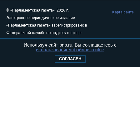
© «Парламентская газета», 2026 г.
Карта сайта
Электронное периодическое издание
«Парламентская газета» зарегистрировано в
Федеральной службе по надзору в сфере
связи, информационных технологий и
Используя сайт pnp.ru, Вы соглашаетесь с
массовых коммуникаций (Роскомнадзор) 05
использованием файлов cookie
августа 2011 года. 18+
СОГЛАСЕН
Свидетельство о регистрации Эл № ФС77-
46097
Учредитель — АНО «Парламентская газета»
Исполняющий обязанности главного
редактора — Абдуллаев М.Р.
Тел.: +7 (495) 637–69–79 E-mail:
pg@pnp.ru
«Парламентская газета» - официальное еженедельное издание
Федерального Собрания РФ. Издается с 1997 года. Учредители
газеты - Государственная Дума и Совет Федерации РФ. Официальный
публикатор федеральных конституционных законов, федеральных
законов и актов палат Федерального Собрания. «Парламентская
газета» имеет пункты печати и представительства в десяти субъектах